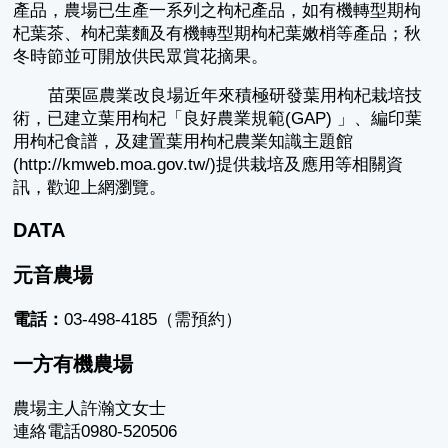
產品，農場已生產一系列之枸杞產品，如有機轉型期枸
杞葉茶、枸杞葉麵及有機轉型期枸杞葉嫩梢等產品；秋
冬時節並可開放供民眾賞花摘果。
苗栗區農業改良場近年來積極研發葉用枸杞栽培技
術，已建立葉用枸杞「良好農業規範(GAP) 」、編印葉
用枸杞食譜，及建置葉用枸杞農業知識主題館
(http://kmweb.moa.gov.tw/)提供栽培及應用等相關資
訊，歡迎上網瀏覽。
DATA
元音農場
電話：
03-498-4185（需預約）
一方有機農場
農場主人許瀚文女士
連絡電話0980-520506