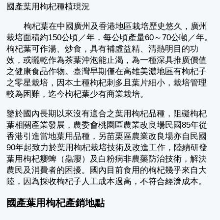
國產葉用枸杞種植現況
枸杞葉在中國廣州及香港地區栽培歷史悠久，廣州
栽培面積約150公頃／年，每公頃產量60～70公噸／年。
枸杞葉可作湯、炒食，具有補虛益精、清熱明目的功
效，或曬乾作為茶葉沖泡能止渴，為一種深具推廣價值
之健康食品作物。臺灣早期僅在高雄美濃地區有枸杞子
之零星栽培，因本土種枸杞刺多且葉片細小，栽培管理
較為困難，迄今枸杞葉少有商業栽培。
鑒於國內長期以來沒有適合之葉用枸杞品種，阻礙枸杞
葉相關產業發展，農委會桃園區農業改良場民國85年從
香港引進當地葉用品種，另苗栗區農業改良場亦自民國
90年起致力於葉用枸杞栽培技術及改進工作，陸續研發
葉用枸杞癭蜱（蟲癭）及白粉病非農藥防治技術，解決
農民及消費者的困擾。國內目前食用的枸杞幾乎來自大
陸，因為採收枸杞子人工成本過高，不符合經濟成本。
國產葉用枸杞產銷地點