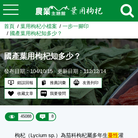
:::
跳到主要內容
農業知識入口網
首頁
葉用枸杞小檔案
一步一腳印
國產葉用枸杞知多少？
國產葉用枸杞知多少？
發布日期：104/10/15
更新日期：112/12/14
錯誤回報
推薦詞彙
友善列印
收藏文章
我要發問
45088
8
枸杞（Lycium sp.）為茄科枸杞屬多年生
蔓性
灌