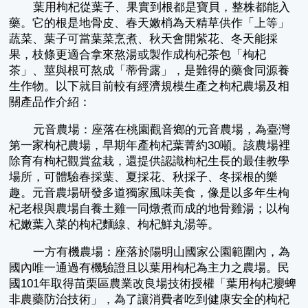
葉用枸杞從葉子、果實到根都是寶貝，整株都能入
藥。它的根是地骨皮、春天嫩梢為天精草供作「上等」
蔬菜、葉子可當葉菜烹煮、秋天會開紫花、冬天能採
果，枝條更適合拿來熬湯或製作成枸杞茶包「枸杞
茶」、莖與根可熬成「蒂骨露」，是難得的藥食同源養
生作物。以下就目前較有經濟規模生產之枸杞農場及相
關產品作介紹：
元音農場：座落在桃園觀音鄉的元音農場，為臺灣
第一家枸杞農場，早期年產枸杞葉菁約30噸。該農場裡
除育有枸杞觀賞盆栽，還提供認識枸杞生長的最佳教學
場所，可體驗春採葉、夏採花、秋採子、冬採根的樂
趣。元音農場研發多道獨家風味美食，像是以多年生枸
杞老根與農場自養土雞一同燉煮而成的地骨雞湯；以枸
杞嫩葉入菜的枸杞麵線、枸杞鮮丸湯等。
一方有機農場：座落於陽明山國家公園範圍內，為
國內唯一通過有機驗證且以葉用枸杞為主力之農場。民
國101年取得苗栗區農業改良場技術授權「葉用枸杞癭蜱
非農藥防治技術」，為了讓消費者吃到健康安全的枸杞