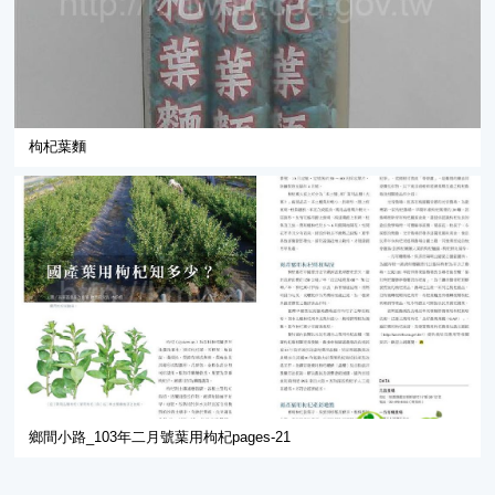
枸杞葉麵
鄉間小路_103年二月號葉用枸杞pages-21