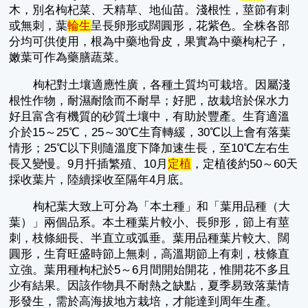
木，別名枸杞菜、天精草、地仙苗。淺根性，莖節有刺
或無刺，葉
輪生
呈長卵形或闊圓形，花紫色。全株各部
分均可供使用，根為中藥地骨皮，果實為中藥枸杞子，
嫩葉可作為藥膳蔬菜。
枸杞對土壤適應性廣，各種土質均可栽培。因屬淺
根性作物，耐濕耐陰而不耐旱；好肥，故栽培於保水力
好且富含有機質的砂質土壤中，有助於豐產。生育適溫
介於15～25℃，25～30℃生育轉緩，30℃以上會有落葉
情形；25℃以下則隨溫度下降加速生長，至10℃左右生
長又變慢。9月扦插繁殖、10月
定植
，定植後約50～60天
採收葉片，陸續採收至隔年4月底。
枸杞葉大致上可分為「本土種」和「葉用品種（大
葉）」兩個品系。本土種葉片較小、長卵形，節上有莖
刺，枝條細長、半直立或弧垂。葉用品種葉片較大、闊
圓形，生育旺盛時節上無刺，高溫期節上有刺，枝條直
立強。葉用種枸杞於5～6月間開始開花，惟開花不多且
少有結果。因該作物具不耐熱之缺點，夏季易致落葉情
形發生，需於高海拔地方栽培，才能達到周年生產。