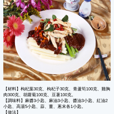
【材料】枸杞葉30克、枸杞子30克、青蘆筍100克、雞胸
肉300克、胡蘿蔔100克、豆薯100克。
【調味料】麻醬3小匙、麻油3小匙、醬油3小匙、紅油2
小匙、高湯5小匙、蒜、薑、蔥末各1小匙。
【做法】