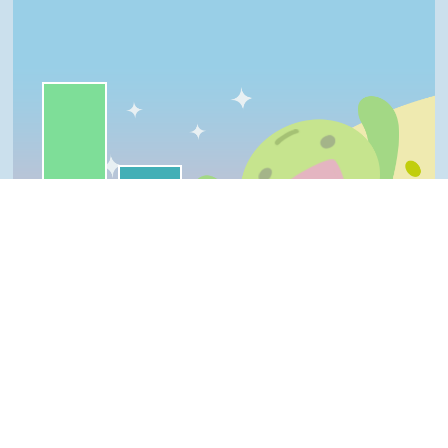
一級棒:64%
我喜歡:21%
很實用:12%
普普啦:3%
夠新奇:0%
一級棒
我喜歡
很實用
夠新奇
普普啦
Top
登入會員即可參加投票
看過這篇文章的人說
6 則留言
回覆
登入會員即可參加留言
鐘蕪雁(進階級會員)發表於 114/08/14