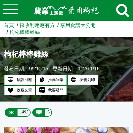
:::
跳到主要內容
農業知識入口網
首頁
採收利用應有方
享用食譜大公開
枸杞棒棒雞絲
枸杞棒棒雞絲
發布日期：99/11/15
更新日期：112/11/16
錯誤回報
推薦詞彙
友善列印
收藏文章
我要發問
1492
6