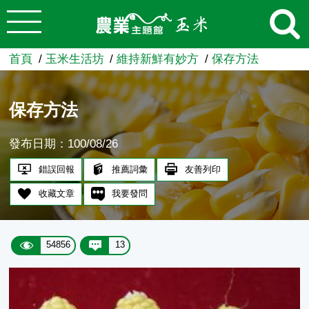
:::
跳到主要內容
農業知識入口網
首頁
玉米生活坊
維持新鮮有妙方
保存方法
保存方法
發布日期：100/08/26
錯誤回報
推薦詞彙
友善列印
收藏文章
我要發問
54856
13