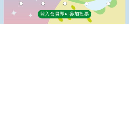
登入會員即可參加投票
看過這篇文章的人說
13 則留言
回覆
登入會員即可參加留言
Top
婧(達人級會員)發表於 114/11/13
玉米罐頭可囤以備不時之需
王＊玲(達人級會員)發表於 111/10/28
讚啦
老牛(達人級會員)發表於 111/10/17
GOD
紫筠(達人級會員)發表於 111/04/27
不錯