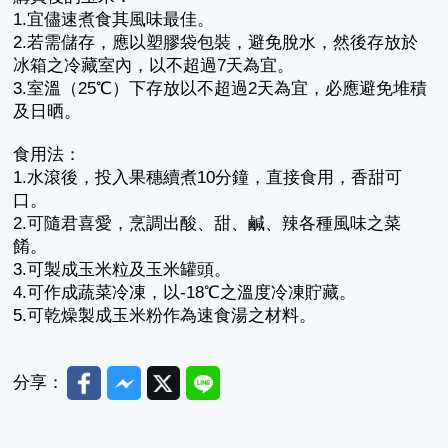
1.宜儘速煮食其風味最佳。
2.若需儲存，應以塑膠袋包裝，避免脫水，然後存放於
冰箱之冷藏室內，以不超過7天為宜。
3.室溫（25℃）下存放以不超過2天為宜，必應避免堆積
及日晒。
食用法：
1.水滾後，投入果穗續煮10分鐘，直接食用，香甜可
口。
2.可隨君喜愛，烹調出酸、甜、鹹、辣各種風味之菜
餚。
3.可製成玉米粒及玉米罐頭。
4.可作成蔬菜冷凍，以-18℃之溫度冷凍貯藏。
5.可乾燥製成玉米粉作為速食湯之材料。
Facebook
Messenger
Twitter
Line
分享：