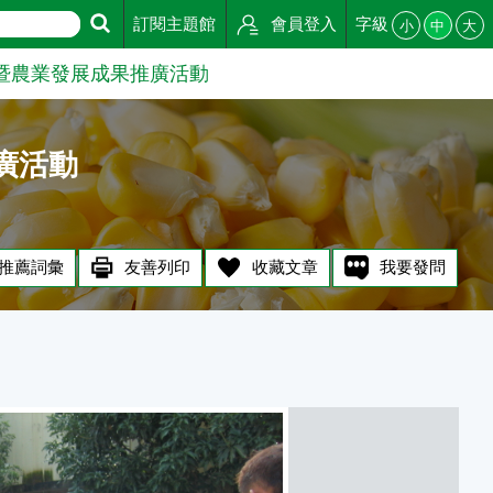
訂閱主題館
會員登入
字級
小
中
大
示暨農業發展成果推廣活動
廣活動
推薦詞彙
友善列印
收藏文章
我要發問