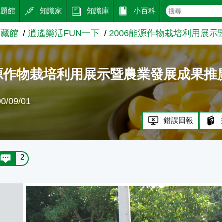
主題館
知識家
知識庫
小百科
典藏館
逍遙樂活FUN一下
2006能源作物栽培利用展
能源作物栽培利用展示暨農業發展成果推
/09/01
錯誤回報
2