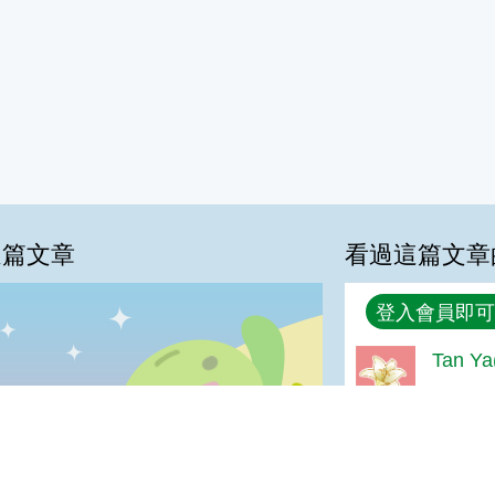
這篇文章
看過這篇文章
回覆
登入會員即可
%
Tan 
希望可
喜歡:8%
很實用:8%
夠新奇:3%
普普啦:3%
amy(
我喜歡
很實用
夠新奇
普普啦
GOOD