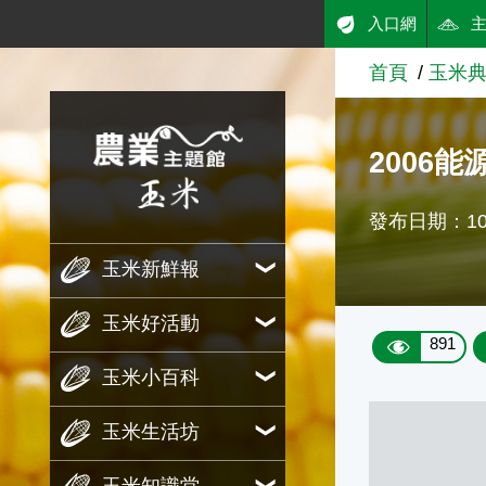
:::
入口網
跳到主要內容
首頁
玉米
農業知識入口網
2006
發布日期：100
玉米新鮮報
玉米好活動
891
玉米小百科
玉米生活坊