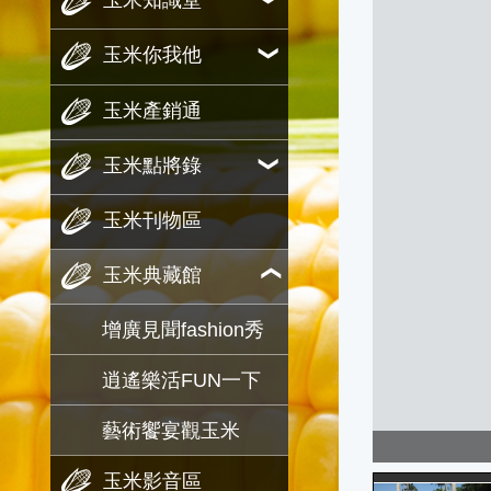
玉米知識堂
玉米你我他
玉米產銷通
玉米點將錄
玉米刊物區
玉米典藏館
增廣見聞fashion秀
逍遙樂活FUN一下
藝術饗宴觀玉米
玉米影音區