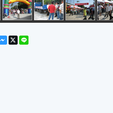
ook
Messenger
Twitter
Line