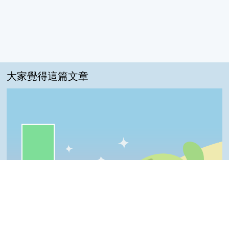
大家覺得這篇文章
一級棒:75%
很實用:14%
我喜歡:8%
普普啦:3%
Top
夠新奇:0%
一級棒
我喜歡
很實用
夠新奇
普普啦