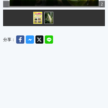
1
2
Facebook
Messenger
Twitter
Line
分享：