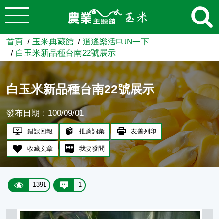
:::
跳到主要內容
農業知識入口網
首頁
玉米典藏館
逍遙樂活FUN一下
白玉米新品種台南22號展示
白玉米新品種台南22號展示
發布日期：100/09/01
錯誤回報
推薦詞彙
友善列印
收藏文章
我要發問
1391
1