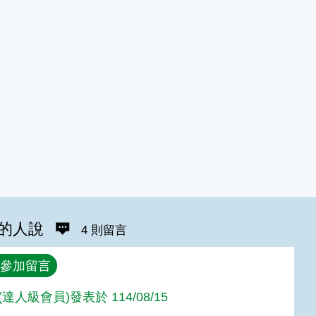
的人說
4 則留言
參加留言
達人級會員)發表於 114/08/15