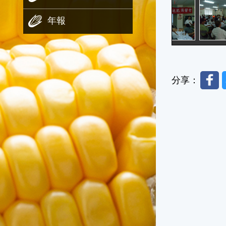
年報
Faceb
分享：