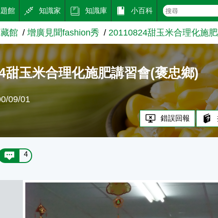
主題館
知識家
知識庫
小百科
典藏館
增廣見聞fashion秀
20110824甜玉米合理化施
824甜玉米合理化施肥講習會(褒忠鄉)
/09/01
錯誤回報
4