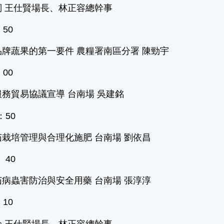
詞 王仕賢場長、林正容總幹事
：50
牌蔬果的第一要件 農糧署南區分署 陳勁宇
：00
務貿易協議宣導 台南場 吳建銘
：50
栽培管理與合理化施肥 台南場 劉依昌
 40
病蟲害防治與安全用藥 台南場 張淳淳
：10
論 王仕賢場長、林正容總幹事