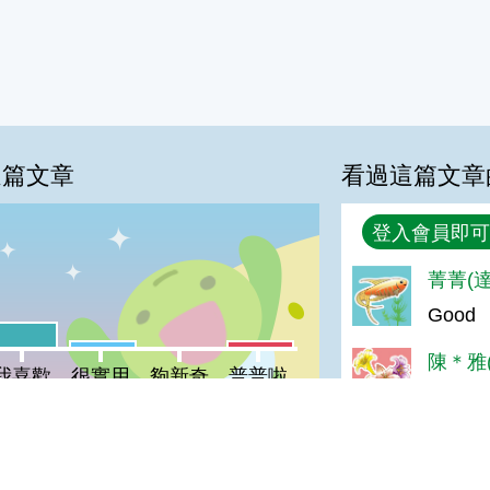
這篇文章
看過這篇文章
回覆
登入會員即可
%
菁菁(達
Good
喜歡:20%
很實用:5%
普普啦:5%
夠新奇:0%
陳＊雅(
我喜歡
很實用
夠新奇
普普啦
很好
陳＊杰(
登入會員即可參加投票
很好