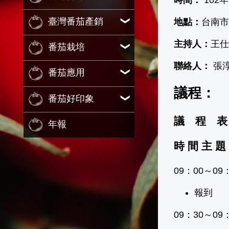
臺灣番茄產銷
地點：
台南市
主持人：
王仕
番茄栽培
聯絡人：
張淳
番茄應用
議程：
番茄好印象
議 程 表
年報
時 間 主 
09：00～09
報到
09：30～09