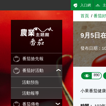
:::
入口網
跳到主要內容
首頁
番茄
農業知識入口網
9月5日
發布日期：102
番茄搶先報
番茄好活動
890
活動預告
小果番茄健
活動報導
番茄傳奇
時間：
102