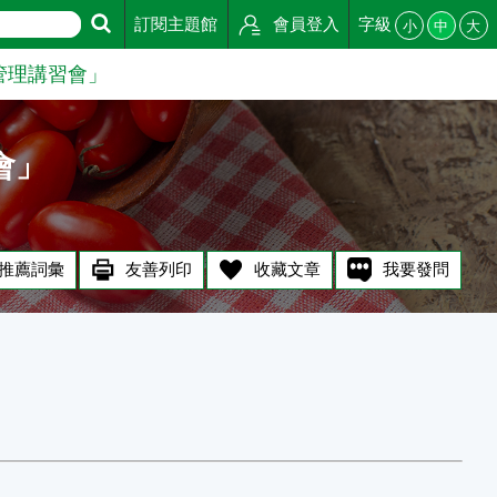
訂閱主題館
會員登入
字級
小
中
大
管理講習會」
會」
推薦詞彙
友善列印
收藏文章
我要發問