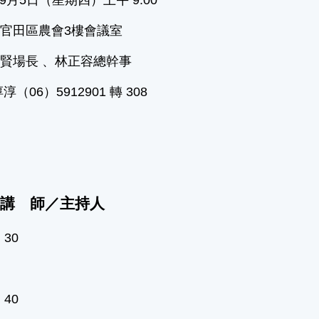
官田區農會3樓會議室
賢場長 、林正容總幹事
淳（06）5912901 轉 308
題 講 師／主持人
：30
：40