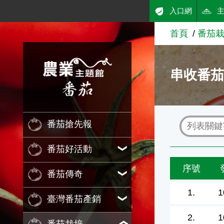
:::
入口網
跳到主要內容
首頁
番茄
農業知識入口網
串收番
番茄搶先報
番茄好活動
序號
番茄傳奇
1.
1
臺灣番茄產銷
2.
1