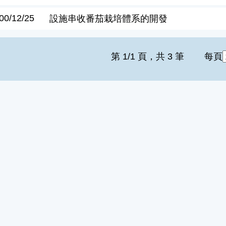
00/12/25
設施串收番茄栽培體系的開發
第 1/1 頁，共 3 筆
每頁