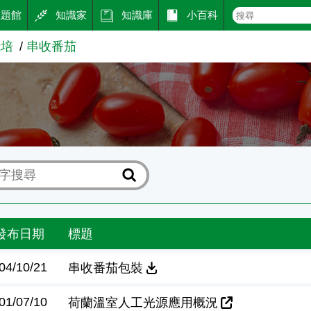
主題館
知識家
知識庫
小百科
栽培
串收番茄
茄
發布日期
標題
04/10/21
串收番茄包裝
01/07/10
荷蘭溫室人工光源應用概況