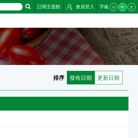
訂閱主題館
會員登入
字級
小
中
大
排序
發布日期
更新日期