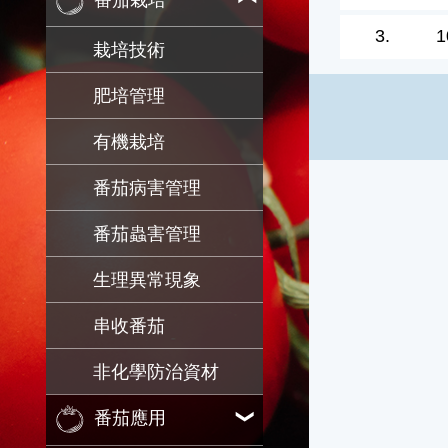
番茄栽培
3.
1
栽培技術
肥培管理
有機栽培
番茄病害管理
番茄蟲害管理
生理異常現象
串收番茄
非化學防治資材
番茄應用