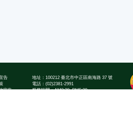
宣告
地址：100212 臺北市中正區南海路 37 號
策
電話：(02)2381-2991
放宣告
服務時間：AM8:30~PM5:30
箱
版權所有 © 2026 MOA All Rights Reserved.
農業部
臺南區農業改良場