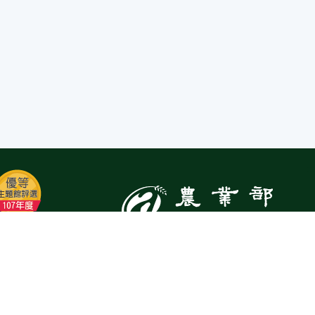
:::
Top