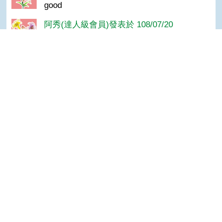
good
阿秀(達人級會員)發表於 108/07/20
GOOD
陳＊杰(達人級會員)發表於 106/01/28
Top
很好
隱私權保護宣告
:::
資訊安全政策
網站資料開放宣告
網站服務信箱
地址：100212 臺北市中正區南海路 37 號
電話：(02)2381-2991
服務時間：AM8:30~PM5:30
版權所有 © 2026 MOA All Rights Reserved.