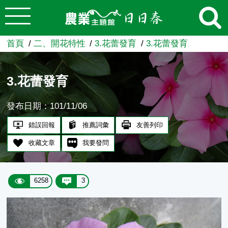
:::
跳到主要內容
農業知識入口網
首頁
二、開花特性
3.花蕾發育
3.花蕾發育
3.花蕾發育
發布日期：101/11/06
錯誤回報
推薦詞彙
友善列印
收藏文章
我要發問
6258
3