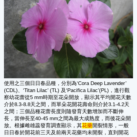
使用之三個日日春品種，分別為‘Cora Deep Lavender’
(CDL)、‘Titan Lilac’ (TL) 及‘Pacifica Lilac’(PL)，進行觀
察幼花蕾從5 mm時期至花朵開放，顯示其平均開花天數
介於8.3-8.8天之間，而單朵花開花壽命則介於3.1-4.2天
之間；三個品種花蕾長度則隨發育天數增加而不斷伸
長，當伸長至40-45 mm之間為最大成熟度，而後花朵開
放。根據雌雄蕊發育調查顯示，其
花藥
開裂情形，一般
日日春於開花前三天及前兩天花藥均未開裂，直到開花