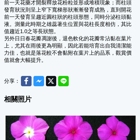
前一天花藥才開裂釋放花粉粒並形成堆積現象；而柱頭
發育狀況則呈上窄下寬梯形狀漸漸發育成熟，直到開花
前一天發育呈趨近圓柱狀的柱頭形態，同時分泌柱頭黏
液。測量此時期之雄蕊著生位置與花柱長度相仿，其比
值趨近1.0之等長狀態。
另外日日春花瓣凋謝後，退色軟化的花瓣常沾黏在葉片
上，尤其在雨後更為明顯，因此若能培育出自我清潔能
力佳，也就是落花較不會黏附在葉片上的品系，觀賞價
值就會大幅提升。
Facebook
Messenger
Twitter
Line
分享：
相關照片