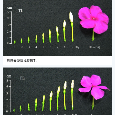
日日春花蕾成長圖TL