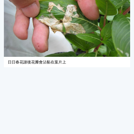
日日春花謝後花瓣會沾黏在葉片上