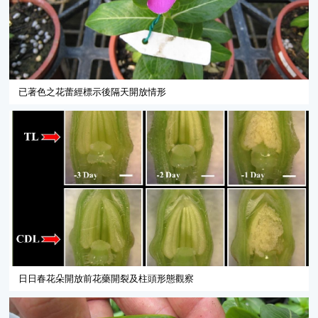
已著色之花蕾經標示後隔天開放情形
日日春花朵開放前花藥開裂及柱頭形態觀察