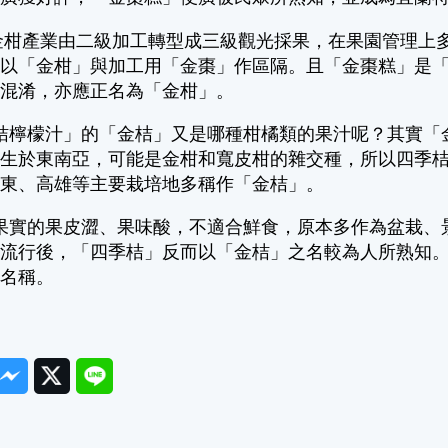
產業由二級加工轉型成三級觀光採果，在果園管理上多
品以「金柑」與加工用「金棗」作區隔。且「金棗糕」是
免混淆，亦應正名為「金柑」。
檬汁」的「金桔」又是哪種柑橘類的果汁呢？其實「金
原生於東南亞，可能是金柑和寬皮柑的雜交種，所以四季
屏東、高雄等主要栽培地多稱作「金桔」。
的果皮澀、果味酸，不適合鮮食，原本多作為盆栽、景
為流行後，「四季桔」反而以「金桔」之名較為人所熟知
的名稱。
ook
Messenger
Twitter
Line