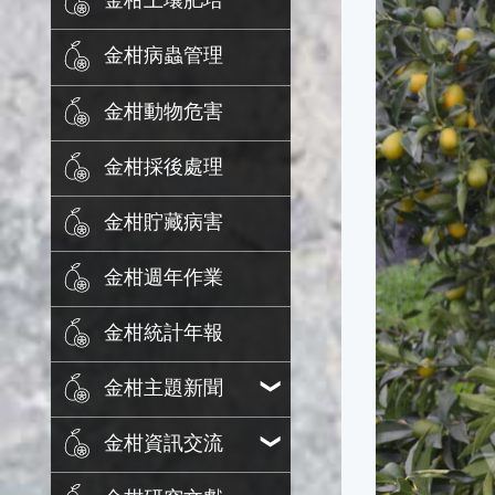
金柑土壤肥培
金柑病蟲管理
金柑動物危害
金柑採後處理
金柑貯藏病害
金柑週年作業
金柑統計年報
金柑主題新聞
金柑資訊交流