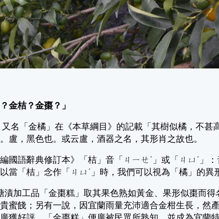
橘？金桔？金棗？」
名「金橘」在《本草綱目》的記載「其樹似橘，不甚高
名。盧，黑色也。或云盧，酒器之名，其形肖之故也。
編國語辭典修訂本》「桔」音「ㄐㄧㄝˊ」或「ㄐㄩˊ」：
以當「桔」念作「ㄐㄩˊ」時，我們可以視為「橘」的異
加工品「金棗糕」取其果色熟如黃金、果形似棗而得名
珍貴蜜餞；另有一說，因宜蘭雨量充沛適合金柑生長，然
而廣獲好評，「金棗糕」便廣被民眾所熟知，並成為宜蘭