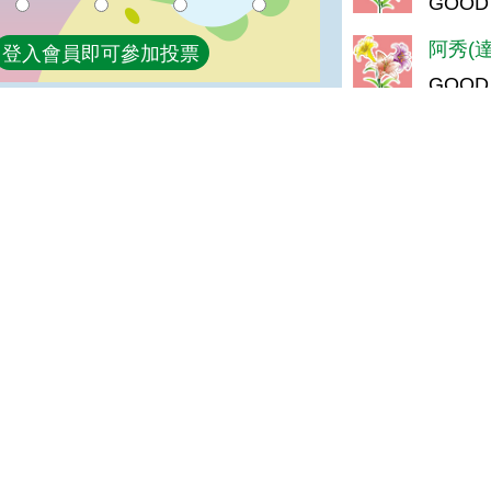
GOOD
阿秀(達
登入會員即可參加投票
GOOD
b663
good
陳＊杰(
很好
陳＊瑾(
good
kenn
very g
鄧＊芬(