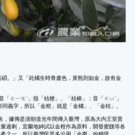
碩。」又「此橘生時青盧色，黃熟則如金，故有金
音「ㄐㄧㄝˊ」指「桔梗」、「桔槔」；音「ㄐㄩˊ」
形同義字，所以「金柑」就是「金橘」、「金桔」。
，據傳是清朝道光年間傳入臺灣，原為大内王室貴
產量過剩，宜蘭地紳試以金柑作為原料，開發蜜餞等各
特產之一，所以臺灣民眾多沿用「金棗」的稱呼。