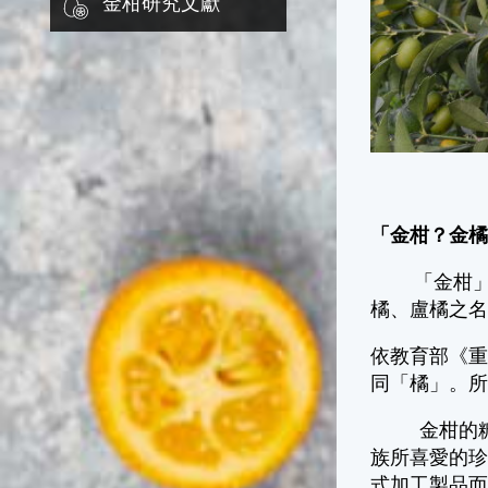
金柑研究文獻
「金柑？金
「金柑」又
橘、盧橘之
依教育部《重
同「橘」。所
金柑的糖漬
族所喜愛的
式加工製品