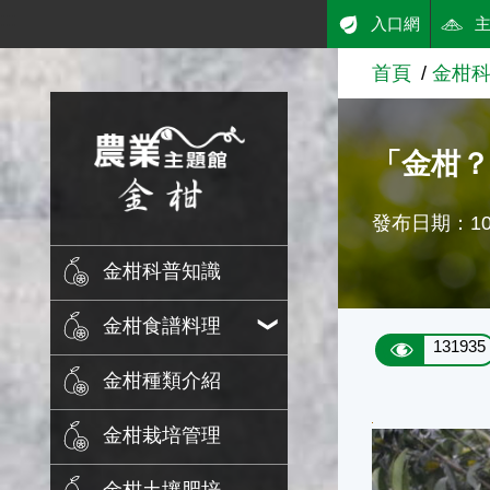
:::
入口網
跳到主要內容
首頁
金柑
農業知識入口網
「金柑
發布日期：101
金柑科普知識
金柑食譜料理
131935
金柑種類介紹
金柑栽培管理