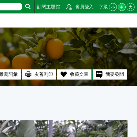
訂閱主題館
會員登入
字級
小
中
大
推薦詞彙
友善列印
收藏文章
我要發問