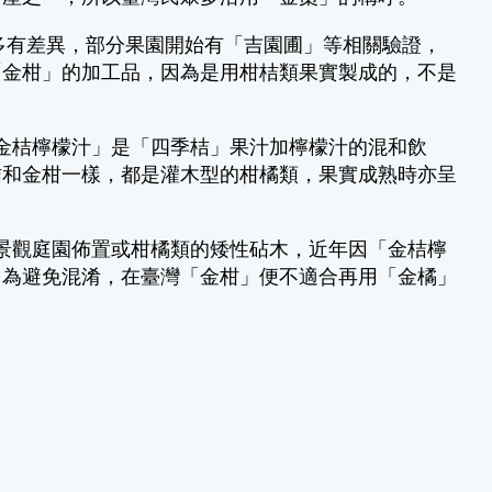
有差異，部分果園開始有「吉園圃」等相關驗證，
「金柑」的加工品，因為是用柑桔類果實製成的，不是
桔檸檬汁」是「四季桔」果汁加檸檬汁的混和飲
桔和金柑一樣，都是灌木型的柑橘類，果實成熟時亦呈
觀庭園佈置或柑橘類的矮性砧木，近年因「金桔檸
。為避免混淆，在臺灣「金柑」便不適合再用「金橘」