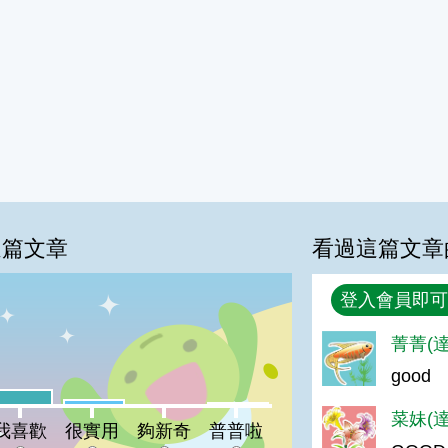
這篇文章
看過這篇文章
回覆
登入會員即可
%
菁菁(達
good
喜歡:14%
很實用:5%
普普啦:2%
夠新奇:0%
菜妹(達
我喜歡
很實用
夠新奇
普普啦