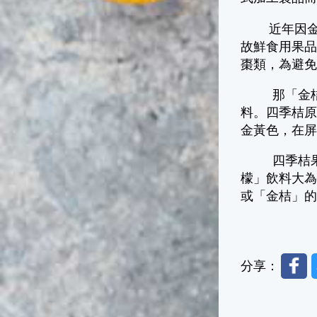
近年因金柑
故鮮食用果
棗類，為避
那「金桔檸
料。四季桔
金黃色，在
四季桔果實
檬」飲料大
或「金桔」
Faceb
分享：