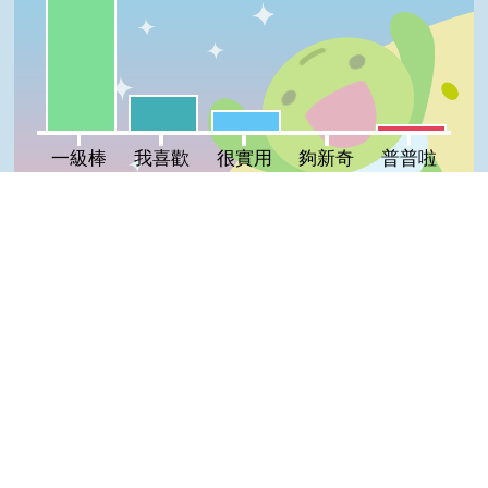
我喜歡:17%
很實用:10%
普普啦:3%
夠新奇:0%
一級棒
我喜歡
很實用
夠新奇
普普啦
登入會員即可參加投票
Top
看過這篇文章的人說
4 則留言
回覆
登入會員即可參加留言
阿秀(達人級會員)發表於 108/06/24
GOOD
b663622(達人級會員)發表於 107/08/17