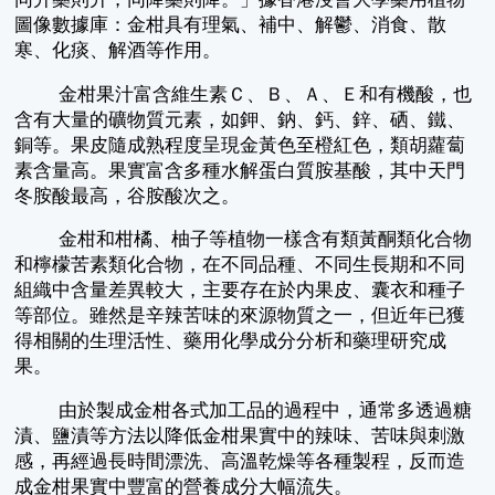
圖像數據庫：金柑具有理氣、補中、解鬱、消食、散
寒、化痰、解酒等作用。
金柑果汁富含維生素Ｃ、Ｂ、Ａ、Ｅ和有機酸，也
含有大量的礦物質元素，如鉀、鈉、鈣、鋅、硒、鐵、
銅等。果皮隨成熟程度呈現金黃色至橙紅色，類胡蘿蔔
素含量高。果實富含多種水解蛋白質胺基酸，其中天門
冬胺酸最高，谷胺酸次之。
金柑和柑橘、柚子等植物一樣含有類黃酮類化合物
和檸檬苦素類化合物，在不同品種、不同生長期和不同
組織中含量差異較大，主要存在於内果皮、囊衣和種子
等部位。雖然是辛辣苦味的來源物質之一，但近年已獲
得相關的生理活性、藥用化學成分分析和藥理研究成
果。
由於製成金柑各式加工品的過程中，通常多透過糖
漬、鹽漬等方法以降低金柑果實中的辣味、苦味與刺激
感，再經過長時間漂洗、高溫乾燥等各種製程，反而造
成金柑果實中豐富的營養成分大幅流失。