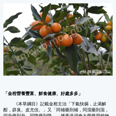
「金柑營養豐富、鮮食健康、好處多多」
《本草綱目》記載金柑主治「下氣快膈，止渴解
酲，辟臭。皮尤佳。」又「同補藥則補，同瀉藥則瀉，
同升藥則升，同降藥則降。」據香港浸會大學藥用植物