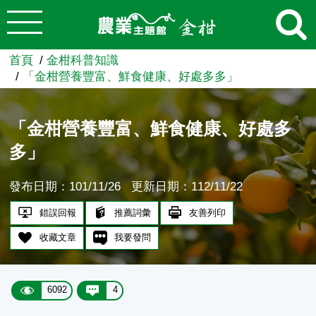
:::
跳到主要內容
農業知識入口網
首頁
金柑科普知識
「金柑營養豐富、鮮食健康、好處多多」
「金柑營養豐富、鮮食健康、好處多
多」
發布日期：101/11/26
更新日期：112/11/22
錯誤回報
推薦詞彙
友善列印
收藏文章
我要發問
6092
4