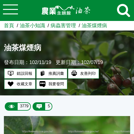
:::
跳到主要內容
農業知識入口網
首頁
油茶小知識
病蟲害管理
油茶煤煙病
油茶煤煙病
發布日期：102/11/19
更新日期：102/07/19
錯誤回報
推薦詞彙
友善列印
收藏文章
我要發問
3779
5