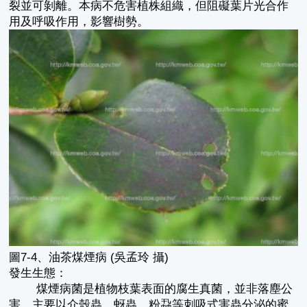
裂並可剝離。本病不危害植株組織，但阻礙葉片光合作
用及呼吸作用，影響樹勢。
圖7-4、油茶煤煙病 (吳孟玲 攝)
發生生態：
煤煙病菌是植物枝葉表面的腐生真菌，並非落塵公
害，主要以介殼蟲、蚜蟲、粉蝨等刺吸式害蟲分泌的蜜