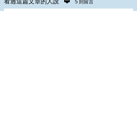
看過這篇文章的人說
5 則留言
回覆
登入會員即可參加留言
菁菁(達人級會員)發表於 110/03/05
Top
Good
芬達(達人級會員)發表於 110/03/05
知識
森元(達人級會員)發表於 107/08/26
讚
小瑋(達人級會員)發表於 107/08/26
好文
陳＊杰(達人級會員)發表於 103/12/31
值得收藏