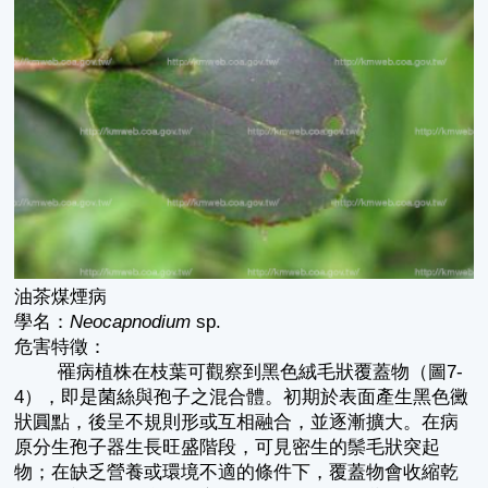
油茶煤煙病
學名：
Neocapnodium
sp.
危害特徵：
罹病植株在枝葉可觀察到黑色絨毛狀覆蓋物（圖7-
4），即是菌絲與孢子之混合體。初期於表面產生黑色黴
狀圓點，後呈不規則形或互相融合，並逐漸擴大。在病
原分生孢子器生長旺盛階段，可見密生的鬃毛狀突起
物；在缺乏營養或環境不適的條件下，覆蓋物會收縮乾