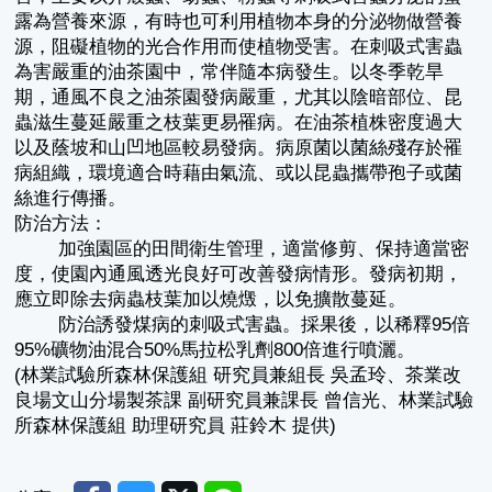
露為營養來源，有時也可利用植物本身的分泌物做營養
源，阻礙植物的光合作用而使植物受害。在刺吸式害蟲
為害嚴重的油茶園中，常伴隨本病發生。以冬季乾旱
期，通風不良之油茶園發病嚴重，尤其以陰暗部位、昆
蟲滋生蔓延嚴重之枝葉更易罹病。在油茶植株密度過大
以及蔭坡和山凹地區較易發病。病原菌以菌絲殘存於罹
病組織，環境適合時藉由氣流、或以昆蟲攜帶孢子或菌
絲進行傳播。
防治方法：
加強園區的田間衛生管理，適當修剪、保持適當密
度，使園內通風透光良好可改善發病情形。發病初期，
應立即除去病蟲枝葉加以燒燬，以免擴散蔓延。
防治誘發煤病的刺吸式害蟲。採果後，以稀釋95倍
95%礦物油混合50%馬拉松乳劑800倍進行噴灑。
(林業試驗所森林保護組 研究員兼組長 吳孟玲、茶業改
良場文山分場製茶課 副研究員兼課長 曾信光、林業試驗
所森林保護組 助理研究員 莊鈴木 提供)
Facebook
Messenger
Twitter
Line