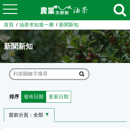
:::
跳到主要內容
農業知識入口網
首頁
油茶求知進一層
新聞新知
新聞新知
排序
發布日期
更新日期
當前分頁：
全部
選擇其他分頁