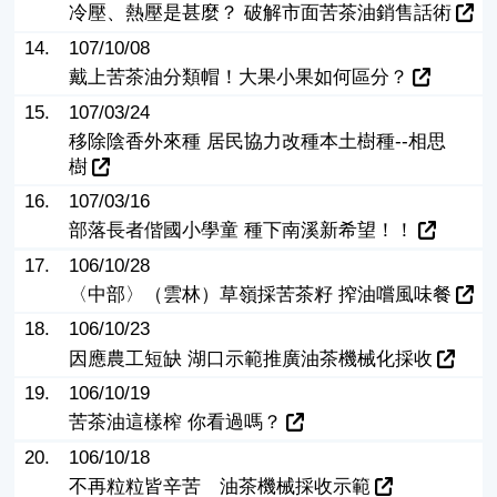
冷壓、熱壓是甚麼？ 破解市面苦茶油銷售話術
14.
107/10/08
戴上苦茶油分類帽！大果小果如何區分？
15.
107/03/24
移除陰香外來種 居民協力改種本土樹種--相思
樹
16.
107/03/16
部落長者偕國小學童 種下南溪新希望！！
17.
106/10/28
〈中部〉（雲林）草嶺採苦茶籽 搾油嚐風味餐
18.
106/10/23
因應農工短缺 湖口示範推廣油茶機械化採收
19.
106/10/19
苦茶油這樣榨 你看過嗎？
20.
106/10/18
不再粒粒皆辛苦 油茶機械採收示範