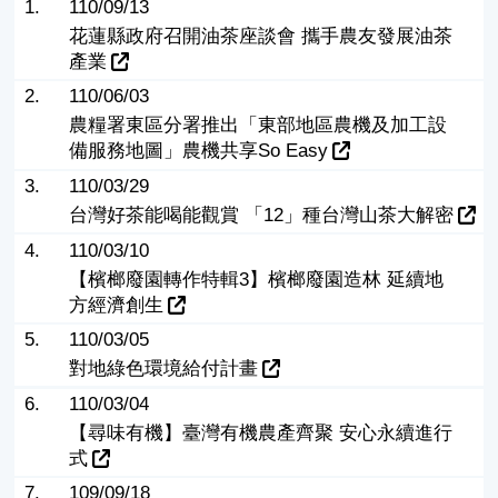
1.
110/09/13
花蓮縣政府召開油茶座談會 攜手農友發展油茶
產業
2.
110/06/03
農糧署東區分署推出「東部地區農機及加工設
備服務地圖」農機共享So Easy
3.
110/03/29
台灣好茶能喝能觀賞 「12」種台灣山茶大解密
4.
110/03/10
【檳榔廢園轉作特輯3】檳榔廢園造林 延續地
方經濟創生
5.
110/03/05
對地綠色環境給付計畫
6.
110/03/04
【尋味有機】臺灣有機農產齊聚 安心永續進行
式
7.
109/09/18