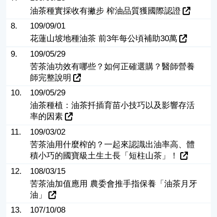
油茶種實採收有撇步 榨油品質獲國際認證
8.
109/09/01
花蓮山坡地種油茶 前3年每公頃補助30萬
9.
109/05/29
苦茶油功效有哪些？如何正確選購？醫師營養
師完整說明
10.
109/05/29
油茶種植：油茶扦插育苗小技巧以及影響存活
率的因素
11.
109/03/02
苦茶油用什麼榨的？一起來認識出油率高、體
積小巧的國寶級土生土長「短柱山茶」！
12.
108/03/15
苦茶油加值應用 農委會推手指保養「油茶月牙
油」
13.
107/10/08