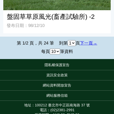
盤固草草原風光(畜產試驗所) -2
發布日期：98/12/10
第 1/2 頁，共 24 筆
到第
頁
下一頁
每頁
筆資料
隱私權保護宣告
:::
資訊安全政策
網站資料開放宣告
網站服務信箱
地址：100212 臺北市中正區南海路 37 號
電話：(02)2381-2991