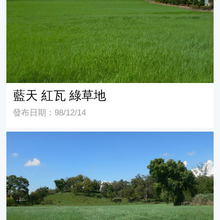
藍天 紅瓦 綠草地
發布日期：98/12/14
盤固草草原風光(畜產試驗所) -2