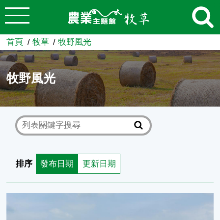
:::
跳到主要內容
農業知識入口網
首頁
牧草
牧野風光
牧野風光
排序
發布日期
更新日期
柴油噴灌設備