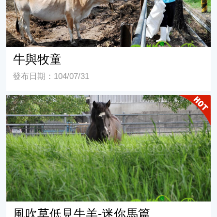
牛與牧童
發布日期：104/07/31
風吹草低見牛羊-迷你馬篇
風吹草低見牛羊-迷你馬篇