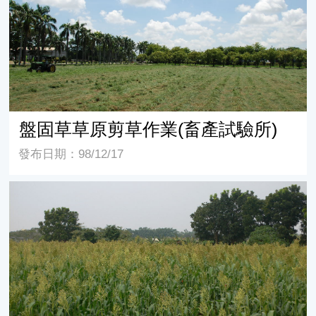
盤固草草原剪草作業(畜產試驗所)
發布日期：98/12/17
芻料用高粱的田間風光