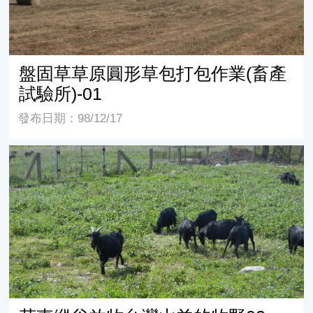
盤固草草原圓形草包打包作業(畜產
試驗所)-01
發布日期：98/12/17
花東縱谷放牧台灣山羊的牧野02