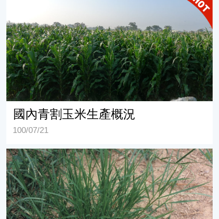
國內青割玉米生產概況
100/07/21
尼羅草台畜草一號之植株生長特性