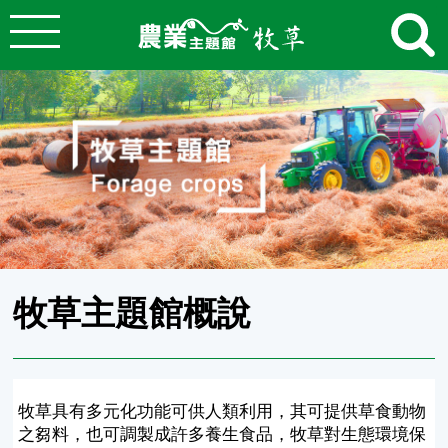
:::
跳到主要內容
農業知識入口網
:::
牧草主題館概說
牧草具有多元化功能可供人類利用，其可提供草食動物
之芻料，也可調製成許多養生食品，牧草對生態環境保