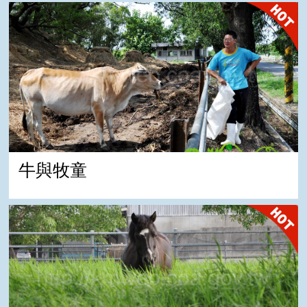
牛與牧童
牛與牧童
風吹草低見牛羊-迷你馬篇