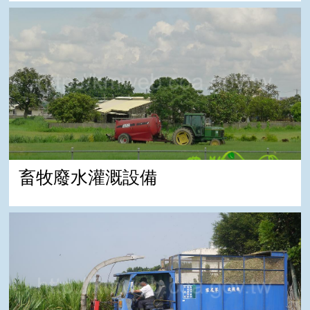
畜牧廢水灌溉設備
畜牧廢水灌溉設備
狼尾草收穫機