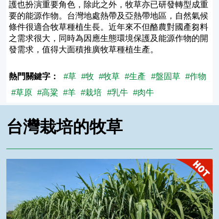
護也扮演重要角色，除此之外，牧草亦已研發轉型成重
要的能源作物。台灣地處熱帶及亞熱帶地區，自然氣候
條件很適合牧草種植生長。近年來不但酪農對國產芻料
之需求很大，同時為因應生態環境保護及能源作物的開
發需求，值得大面積推廣牧草種植生產。
熱門關鍵字：
#草
#牧
#牧草
#生產
#盤固草
#作物
#草原
#高粱
#羊
#栽培
#乳牛
#肉牛
台灣栽培的牧草
狼尾草台畜草九號