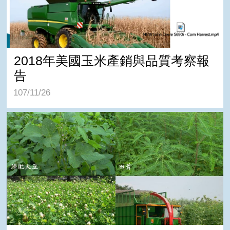
2018年美國玉米產銷與品質考察報
告
107/11/26
綠肥作物當作牧草？綠肥作物應用於芻料利用！