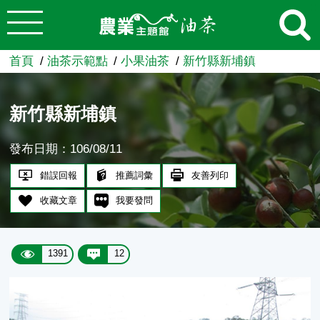
:::
跳到主要內容
農業知識入口網
首頁
油茶示範點
小果油茶
新竹縣新埔鎮
新竹縣新埔鎮
發布日期：106/08/11
錯誤回報
推薦詞彙
友善列印
收藏文章
我要發問
1391
12