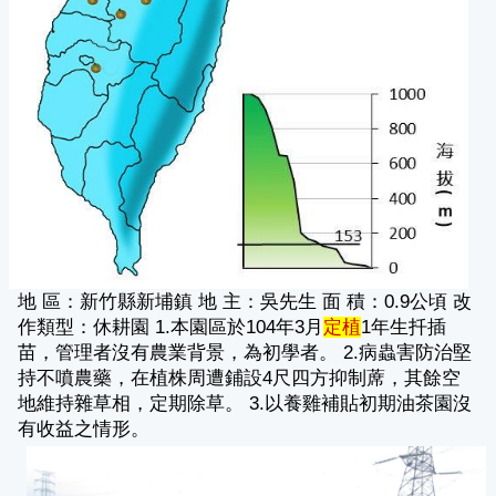
地 區：新竹縣新埔鎮 地 主：吳先生 面 積：0.9公頃 改
作類型：休耕園 1.本園區於104年3月
定植
1年生扦插
苗，管理者沒有農業背景，為初學者。 2.病蟲害防治堅
持不噴農藥，在植株周遭鋪設4尺四方抑制蓆，其餘空
地維持雜草相，定期除草。 3.以養雞補貼初期油茶園沒
有收益之情形。