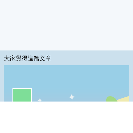
大家覺得這篇文章
一級棒:71%
我喜歡:18%
Top
很實用:6%
普普啦:6%
夠新奇:0%