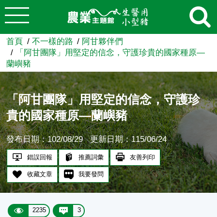
:::
跳到主要內容
農業知識入口網
首頁
不一樣的路
阿甘夥伴們
「阿甘團隊」用堅定的信念，守護珍貴的國家種原—
蘭嶼豬
「阿甘團隊」用堅定的信念，守護珍
貴的國家種原—蘭嶼豬
發布日期：102/08/29
更新日期：115/06/24
錯誤回報
推薦詞彙
友善列印
收藏文章
我要發問
2235
3