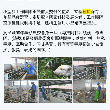
小型豬工作團隊承襲前人交付的使命，立基
種原
保存，
創新品種選育，密切配合國家科技發展進程，工作團隊
克服種種限制與不足，建構生醫用小型豬供應體系。
於民國99年獲頒農委會第一屆《尋找阿甘》績優工作團
隊。(該獎項是發掘農委會所屬機關中，默默打拼、無私
奉獻、互助合作、同甘共苦，具有實質奉獻卻鮮少被發
掘、敘獎、表揚的團隊。)