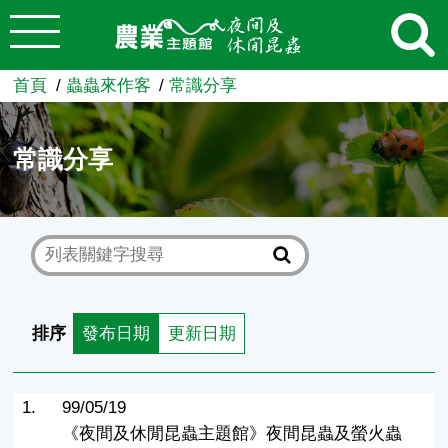
:::
跳到主要內容
農業知識入口網
首頁
蟲蟲來作客
常識分享
常識分享
排序
發布日期
更新日期
1.
99/05/19
《夜間及休閒昆蟲主題館》夜間昆蟲及螢火蟲