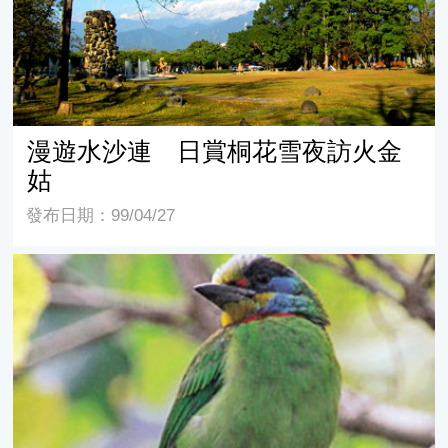
漫遊水沙連 日賞桐花雪夜訪火金
姑
發布日期：99/04/27
東勢螢光閃閃 農園採果體驗趣