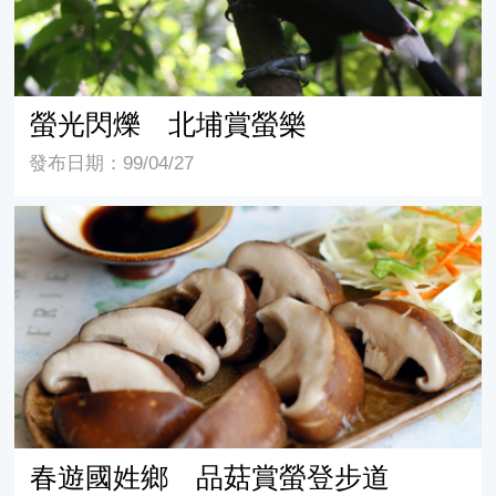
螢光閃爍 北埔賞螢樂
發布日期：99/04/27
春遊國姓鄉 品菇賞螢登步道
春遊國姓鄉 品菇賞螢登步道