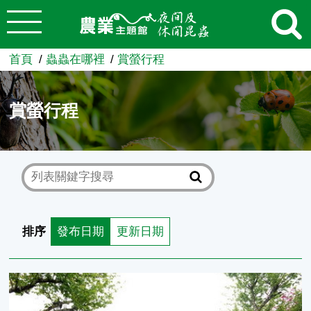
:::
跳到主要內容
農業知識入口網
首頁
蟲蟲在哪裡
賞螢行程
賞螢行程
排序
發布日期
更新日期
賞桐觀螢 獅頭山、南庄山林之旅