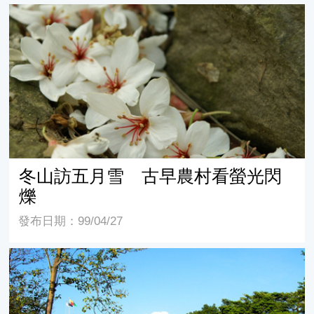
冬山訪五月雪 古早農村看螢光閃爍
冬山訪五月雪 古早農村看螢光閃
爍
發布日期：99/04/27
漫遊水沙連 日賞桐花雪夜訪火金姑