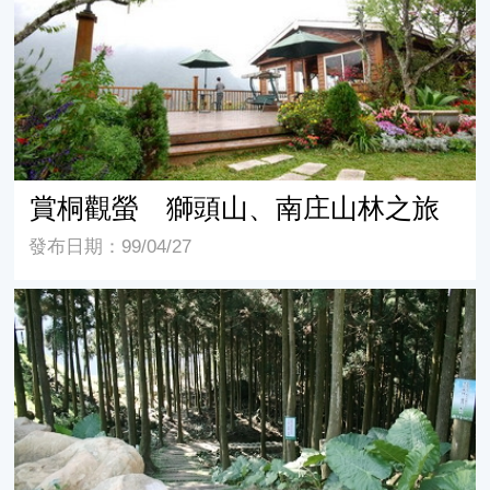
賞桐觀螢 獅頭山、南庄山林之旅
發布日期：99/04/27
三峽老街賞螢快樂行