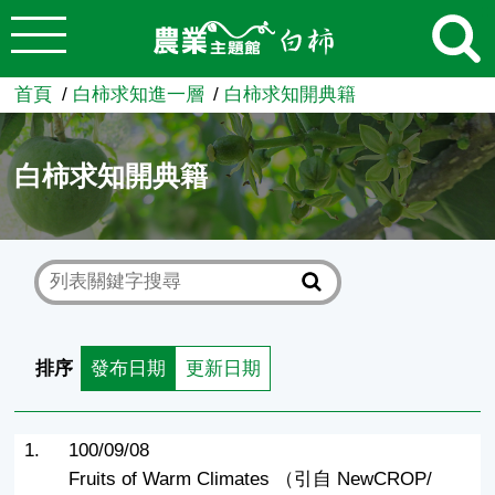
:::
跳到主要內容
農業知識入口網
首頁
白柿求知進一層
白柿求知開典籍
白柿求知開典籍
排序
發布日期
更新日期
1.
100/09/08
Fruits of Warm Climates （引自 NewCROP/