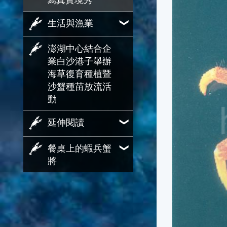
寫真實境秀
生活與漁業
澎湖中心結合企
業白沙港子舉辦
海草復育種植暨
沙蟹種苗放流活
動
延伸閱讀
餐桌上的蝦兵蟹
將