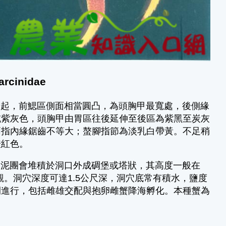
rcinidae
隆起，前鰓區側面相當圓凸，為頭胸甲最寬處，後側緣
或紫灰色，頭胸甲由胃區往後延伸至後區為紫黑至炭灰
兩指內緣鋸齒不等大；螯腳指節為淡乳白帶黃。不足稍
橙紅色。
的泥團會堆積於洞口外成碉堡或塔狀，其高度一般在
觀。洞穴深度可達1.5公尺深，洞穴底常有積水，鹽度
間進行，包括雌雄交配與抱卵雌蟹降海孵化。本種蟹為