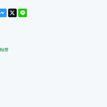
ook
Messenger
Twitter
Line
篇
圓軸蟹