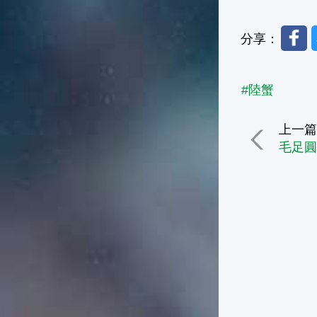
Faceb
分享：
#陸蟹
上一
毛足