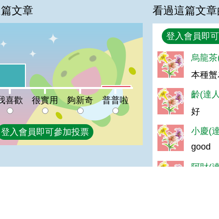
這篇文章
看過這篇文章
回覆
登入會員即可
烏龍茶(
%
喜歡:43%
本種蟹
普普啦:4%
很實用:0%
夠新奇:0%
齡(達人
我喜歡
很實用
夠新奇
普普啦
好
小慶(達
登入會員即可參加投票
good
阿財(達
GOOD
秋秋美待