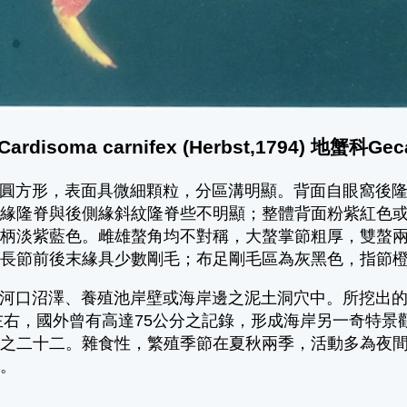
disoma carnifex (Herbst,1794) 地蟹科Geca
圓方形，表面具微細顆粒，分區溝明顯。背面自眼窩後
側緣隆脊與後側緣斜紋隆脊些不明顯；整體背面粉紫紅色
眼柄淡紫藍色。雌雄螯角均不對稱，大螯掌節粗厚，雙螯
，長節前後末緣具少數剛毛；布足剛毛區為灰黑色，指節
河口沼澤、養殖池岸壁或海岸邊之泥土洞穴中。所挖出
分左右，國外曾有高達75公分之記錄，形成海岸另一奇特景
分之二十二。雜食性，繁殖季節在夏秋兩季，活動多為夜
蟹。