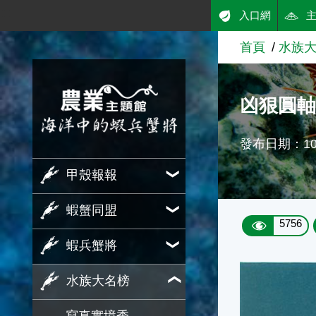
:::
入口網
跳到主要內容
首頁
水族
農業知識入口網
凶狠圓
發布日期：103
甲殼報報
蝦蟹同盟
5756
蝦兵蟹將
水族大名榜