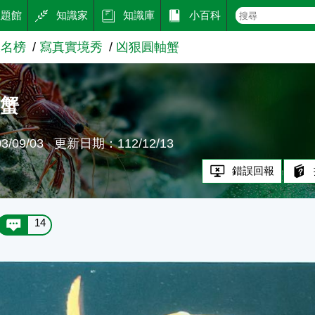
主題館
知識家
知識庫
小百科
大名榜
寫真實境秀
凶狠圓軸蟹
軸蟹
/09/03
更新日期：112/12/13
錯誤回報
14