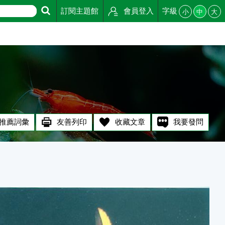
訂閱主題館
會員登入
字級
小
中
大
推薦詞彙
友善列印
收藏文章
我要發問