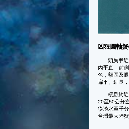
凶狠圓軸蟹Car
頭胸甲近
內平直，前
色，額區及
扁平、細長
棲息於近
20至50公
從淡水至千
台灣最大陸