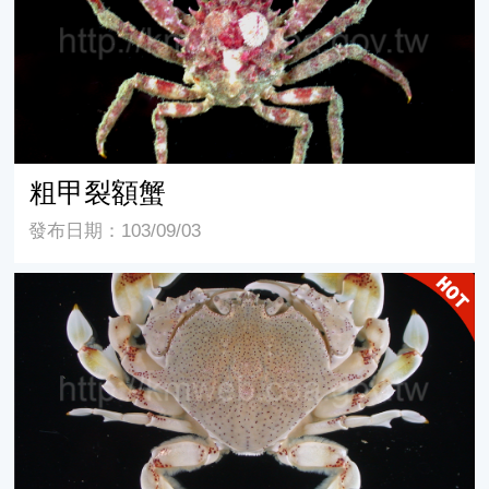
粗甲裂額蟹
發布日期：103/09/03
頑強黎明蟹