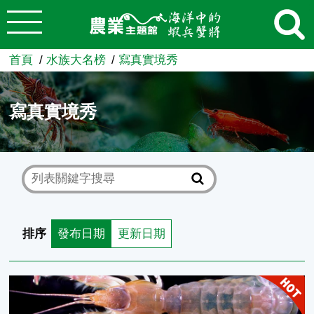
:::
跳到主要內容
農業知識入口網
首頁
水族大名榜
寫真實境秀
寫真實境秀
排序
發布日期
更新日期
鳴門奧螻蛄蝦