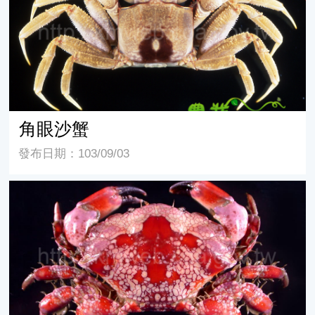
角眼沙蟹
發布日期：103/09/03
繡花脊熟若蟹