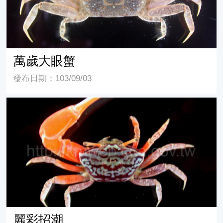
萬歲大眼蟹
發布日期：103/09/03
麗彩招潮
麗彩招潮