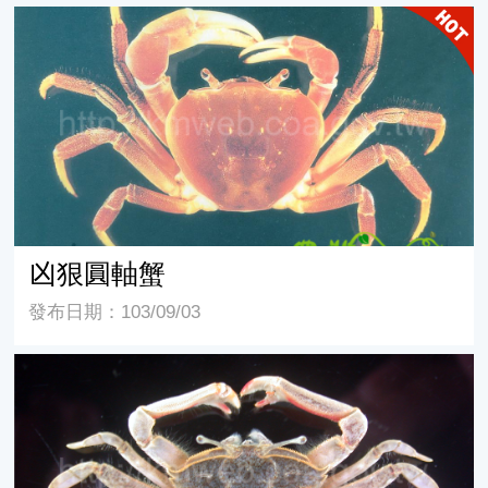
凶狠圓軸蟹
凶狠圓軸蟹
發布日期：103/09/03
萬歲大眼蟹