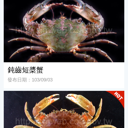
鈍齒短槳蟹
鈍齒短槳蟹
發布日期：103/09/03
鋸緣青蟹