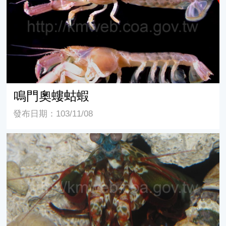
鳴門奧螻蛄蝦
發布日期：103/11/08
蟬型齒指蝦蛄