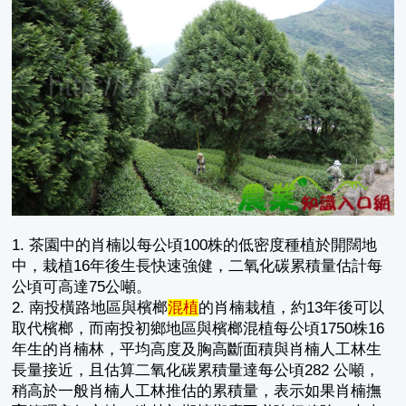
1. 茶園中的肖楠以每公頃100株的低密度種植於開闊地
中，栽植16年後生長快速強健，二氧化碳累積量估計每
公頃可高達75公噸。
2. 南投橫路地區與檳榔
混植
的肖楠栽植，約13年後可以
取代檳榔，而南投初鄉地區與檳榔混植每公頃1750株16
年生的肖楠林，平均高度及胸高斷面積與肖楠人工林生
長量接近，且估算二氧化碳累積量達每公頃282 公噸，
稍高於一般肖楠人工林推估的累積量，表示如果肖楠撫