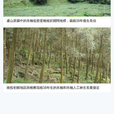
盧山茶園中的肖楠低密度種植於開闊地裡，栽植16年後生長佳
南投初鄉地區與檳榔混植16年生的肖楠和肖楠人工林生長量接近