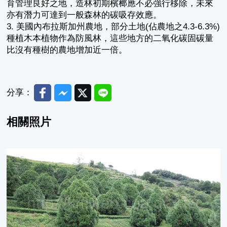
育管理良好之地，造林初期檳榔應不必強行移除，未來
亦有潛力可達到一般森林的碳吸存效應。
3. 美國內布拉斯加州農地，部分土地(佔農地之4.3-6.3%)
種植木本植物作為防風林，這些地方的二氧化碳固碳量
比沒有種樹的農地增加近一倍。
Facebook
Messenger
Twitter
Line
分享：
相關照片