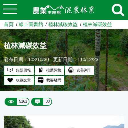
:::
跳到主要內容
農業知識入口網
首頁
線上圖書館
植林減碳效益
植林減碳效益
植林減碳效益
發布日期：103/10/30
更新日期：110/12/23
錯誤回報
推薦詞彙
友善列印
收藏文章
我要發問
5161
30