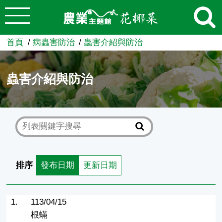
:::
跳到主要內容
農業知識入口網
首頁
病蟲害防治
蟲害介紹與防治
蟲害介紹與防治
排序
發布日期
更新日期
1.
113/04/15
根蟎