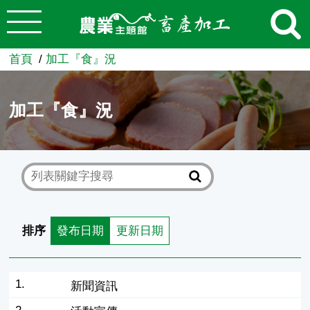
:::
跳到主要內容
農業知識入口網
首頁
加工『食』況
加工『食』況
排序
發布日期
更新日期
1.
新聞資訊