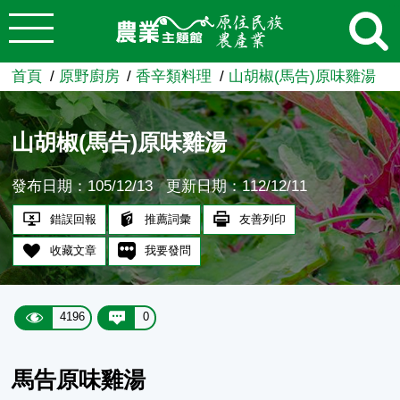
:::
跳到主要內容
農業知識入口網
首頁
原野廚房
香辛類料理
山胡椒(馬告)原味雞湯
山胡椒(馬告)原味雞湯
發布日期：105/12/13
更新日期：112/12/11
錯誤回報
推薦詞彙
友善列印
收藏文章
我要發問
4196
0
馬告原味雞湯