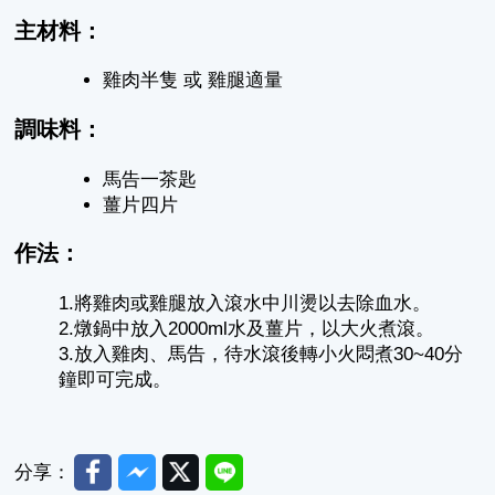
主材料：
雞肉半隻 或 雞腿適量
調味料：
馬告一茶匙
薑片四片
作法：
1.將雞肉或雞腿放入滾水中川燙以去除血水。
2.燉鍋中放入2000ml水及薑片，以大火煮滾。
3.放入雞肉、馬告，待水滾後轉小火悶煮30~40分
鐘即可完成。
Facebook
Messenger
Twitter
Line
分享：