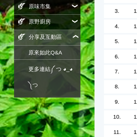
原味市集
3.
1
原野廚房
4.
1
分享及互動區
5.
1
原來如此Q&A
6.
1
更多連結༼ つ ◕_◕
7.
1
༽つ
8.
1
9.
1
10.
1
11.
1