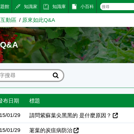
主題館
知識家
知識庫
小百科
及互動區
原來如此Q&A
Q&A
發布日期
標題
15/01/29
請問紫蘇葉尖黑黑的 是什麼原因？
15/01/29
荖葉的炭疽病防治