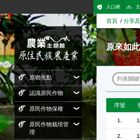
:::
入口網
跳到主要內容
首頁
分享
農業知識入口網
原來如此
原鄉焦點
認識原民作物
序號
原民作物保種
1.
1
原民作物栽培管
理
2.
1