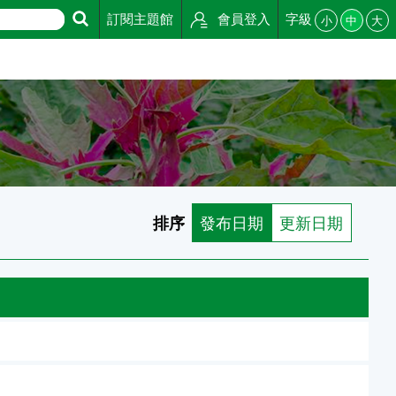
訂閱主題館
會員登入
字級
小
中
大
排序
發布日期
更新日期