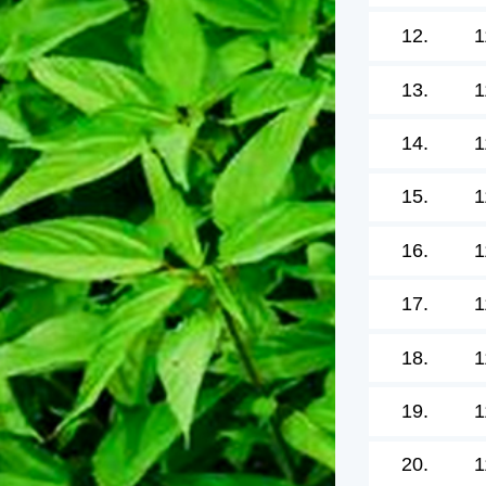
12.
1
13.
1
14.
1
15.
1
16.
1
17.
1
18.
1
19.
1
20.
1