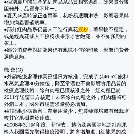
●個別農戶間生產的紅肉品系品質相當紊亂，除果實分級
困難外，品質亦不均一。
●夏天盛產時節正逢雨季，花粉易遭雨淋洗，影響著果與
增加病蟲害罹病率。
●部分紅肉品系仍需人工進行異花
授粉
，著果較不穩定，
或是經異花或人工授粉後果形才會飽滿，並不如預期的
省工。
●部分消費者對紅龍果仍有風味不佳的印象，影響消費者
選購意願。
機 會(O)
●外銷檢疫處理作業已獲日方核准，完成了以46.5℃飽和
水蒸氣處理30分鐘後，降至常溫也不會影響食用品質的
檢疫處理技術；除白肉種已獲核准之外，紅肉種已於
2011年送請日方核定；未來除白肉種之外，紅肉種將可
外銷日本，國外市場需求量勢必增加。
●紅龍果少病蟲害，農藥用量少，無農藥栽培或有機栽培
較其它果樹易於達成。
●2008年3月起印度、菲律賓、越南及泰國等地之紅龍果
輸入我國需先取得檢疫證明，將會增加進口紅龍果的成