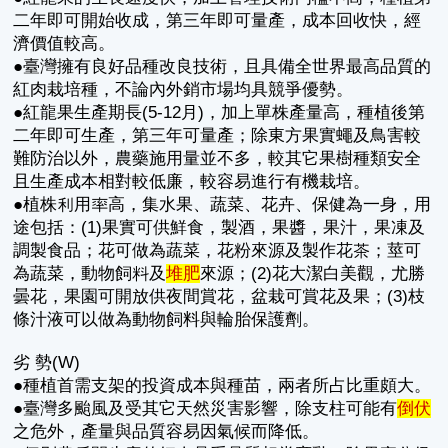
二年即可開始收成，第三年即可量產，成本回收快，經
濟價值較高。
●臺灣擁有良好品種改良技術，且具備全世界最高品質的
紅肉栽培種，不論內外銷市場均具競爭優勢。
●紅龍果生產期長(5-12月)，加上單株產量高，種植後第
二年即可生產，第三年可量產；除東方果實蠅及鳥害較
難防治以外，農藥施用量並不多，較其它果樹種類安全
且生產成本相對較低廉，較容易進行有機栽培。
●植株利用率高，集水果、蔬菜、花卉、保健為一身，用
途包括：(1)果實可供鮮食，製酒，果醬，果汁，果凍及
調製食品；花可做為蔬菜，花粉來源及製作花茶；莖可
為蔬菜，動物飼料及
堆肥
來源；(2)花大潔白美觀，尤勝
曇花，果園可開放供夜間賞花，盆栽可賞花及果；(3)枝
條汁液可以做為動物飼料與輪胎保護劑。
劣 勢(W)
●種植首需支架的投資成本與種苗，兩者所占比重頗大。
●臺灣多颱風及受其它天然災害影響，除支柱可能有
倒伏
之危外，產量與品質容易因氣候而降低。