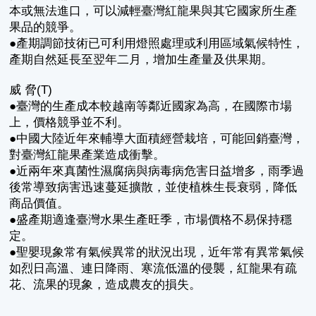
本或無法進口，可以減輕臺灣紅龍果與其它國家所生產
果品的競爭。
●產期調節技術已可利用燈照處理或利用區域氣候特性，
產期自然延長至翌年二月，增加生產量及供果期。
威 脅(T)
●臺灣的生產成本較越南等鄰近國家為高，在國際市場
上，價格競爭並不利。
●中國大陸近年來輔導大面積經營栽培，可能回銷臺灣，
對臺灣紅龍果產業造成衝擊。
●近兩年來真菌性濕腐病與病毒病危害日益增多，雨季過
後常導致病害迅速蔓延擴散，並使植株生長衰弱，降低
商品價值。
●盛產期適逢臺灣水果生產旺季，市場價格不易保持穩
定。
●聖嬰現象常有氣候異常的狀況出現，近年常有異常氣候
如烈日高溫、連日降雨、寒流低溫的侵襲，紅龍果有疏
花、流果的現象，造成農友的損失。