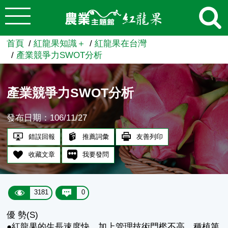
:::
跳到主要內容
農業知識入口網
首頁
紅龍果知識＋
紅龍果在台灣
產業競爭力SWOT分析
產業競爭力SWOT分析
發布日期：106/11/27
錯誤回報
推薦詞彙
友善列印
收藏文章
我要發問
3181
0
優 勢(S)
●紅龍果的生長速度快，加上管理技術門檻不高，種植第