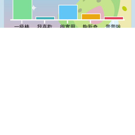
很實用:25%
夠新奇:10%
我喜歡:5%
普普啦:5%
一級棒
我喜歡
很實用
夠新奇
普普啦
登入會員即可參加投票
Top
看過這篇文章的人說
0 則留言
回覆
登入會員即可參加留言
隱私權保護宣告
:::
資訊安全政策
網站資料開放宣告
網站服務信箱