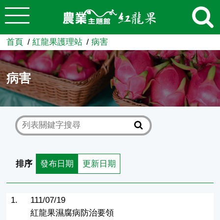
:::
跳到主要內容
農業知識入口網
首頁
紅龍果護理站
病害
病害
排序
發布日期
更新日期
1.
111/07/19
紅龍果濕腐病防治要領