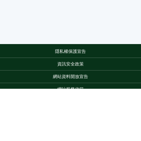
隱私權保護宣告
:::
資訊安全政策
網站資料開放宣告
網站服務信箱
地址：100212 臺北市中正區南海路 37 號
電話：(02)2381-2991
服務時間：AM8:30~PM5:30
Top
版權所有 © 2026 MOA All Rights Reserved.