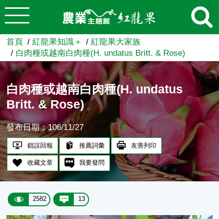
:::
跳到主要內容
農業知識入口網
首頁
紅龍果知識＋
紅龍果大家族
白肉種或越南白肉種(H. undatus Britt. & Rose)
白肉種或越南白肉種(H. undatus
Britt. & Rose)
發布日期：106/11/27
錯誤回報
推薦詞彙
友善列印
收藏文章
我要發問
2582
13