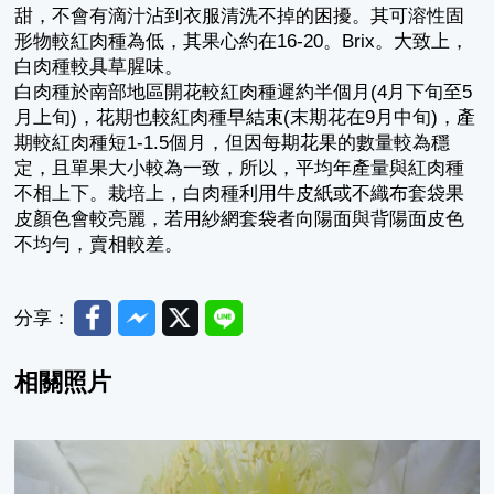
甜，不會有滴汁沾到衣服清洗不掉的困擾。其可溶性固
形物較紅肉種為低，其果心約在16-20。Brix。大致上，
白肉種較具草腥味。
白肉種於南部地區開花較紅肉種遲約半個月(4月下旬至5
月上旬)，花期也較紅肉種早結束(末期花在9月中旬)，產
期較紅肉種短1-1.5個月，但因每期花果的數量較為穩
定，且單果大小較為一致，所以，平均年產量與紅肉種
不相上下。栽培上，白肉種利用牛皮紙或不織布套袋果
皮顏色會較亮麗，若用紗網套袋者向陽面與背陽面皮色
不均勻，賣相較差。
Facebook
Messenger
Twitter
Line
分享：
相關照片