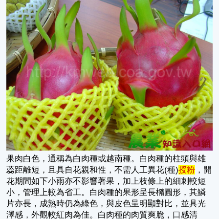
果肉白色，通稱為白肉種或越南種。白肉種的柱頭與雄
蕊距離短，且具自花親和性，不需人工異花(種)
授粉
，開
花期間如下小雨亦不影響著果，加上枝條上的細刺較短
小，管理上較為省工。白肉種的果形呈長橢圓形，其鱗
片亦長，成熟時仍為綠色，與皮色呈明顯對比，並具光
澤感，外觀較紅肉為佳。白肉種的肉質爽脆，口感清