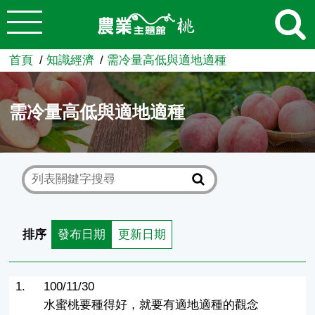
:::
跳到主要內容
農業知識入口網
首頁
知識經濟
需冷量高低與適地適種
需冷量高低與適地適種
排序
發布日期
更新日期
1.
100/11/30
水蜜桃要種得好，就要有適地適種的觀念