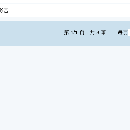
影音
第 1/1 頁，共 3 筆
每頁