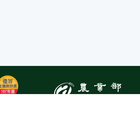
:::
Top