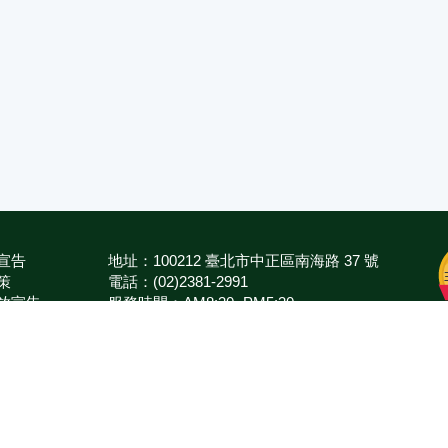
宣告
地址：100212 臺北市中正區南海路 37 號
策
電話：(02)2381-2991
放宣告
服務時間：AM8:30~PM5:30
箱
版權所有 © 2026 MOA All Rights Reserved.
農業部
臺南區農業改良場