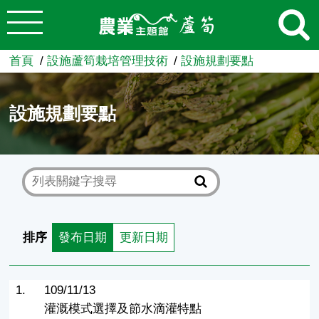
:::
跳到主要內容
農業知識入口網
首頁
設施蘆筍栽培管理技術
設施規劃要點
設施規劃要點
排序
發布日期
更新日期
1.
109/11/13
灌溉模式選擇及節水滴灌特點