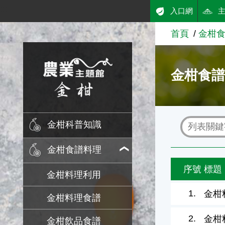
:::
入口網
跳到主要內容
首頁
金柑
農業知識入口網
金柑食
金柑科普知識
金柑食譜料理
序號
標題
金柑料理利用
1.
金柑
金柑料理食譜
2.
金柑
金柑飲品食譜