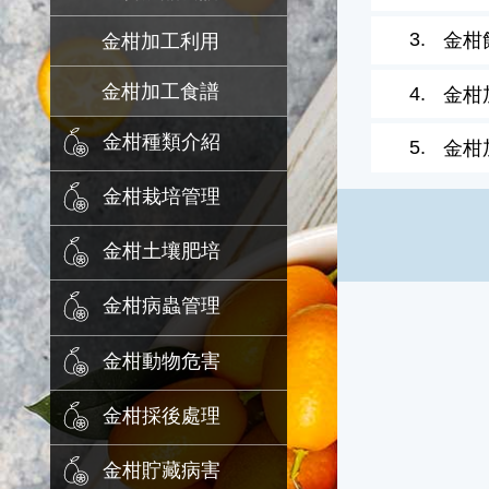
3.
金柑
金柑加工利用
金柑加工食譜
4.
金柑
金柑種類介紹
5.
金柑
金柑栽培管理
金柑土壤肥培
金柑病蟲管理
金柑動物危害
金柑採後處理
金柑貯藏病害