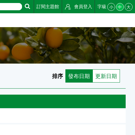
訂閱主題館
會員登入
字級
小
中
大
排序
發布日期
更新日期