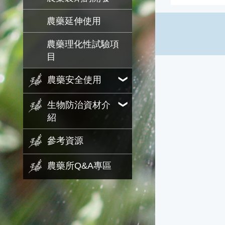
農藥延伸使用
農藥理化性試驗項
目
農藥安全使用
生物防治資材介
紹
參考資源
農藥所Q&A專區