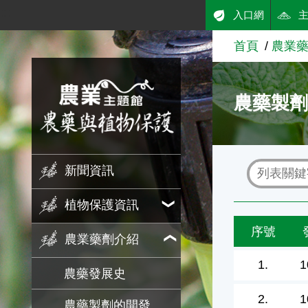
:::
入口網
跳到主要內容
首頁
農業
農業知識入口網
農藥製
新聞資訊
植物保護資訊
序號
農業藥劑介紹
1.
1
農藥發展史
2.
1
農藥製劑的開發