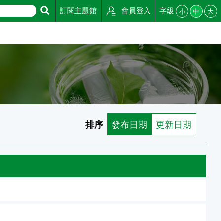
訂閱主題館
會員登入
字級
小
中
大
排序
發布日期
更新日期