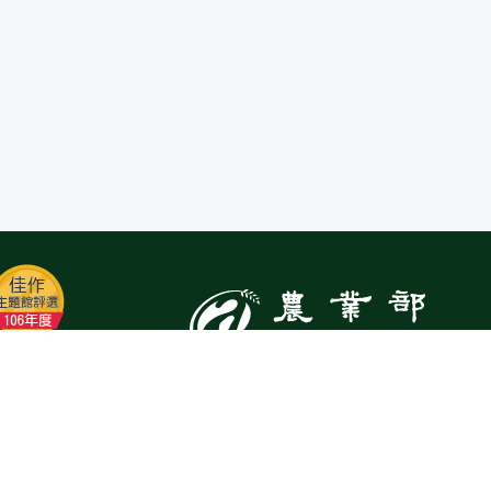
:::
Top