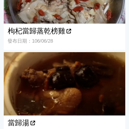
枸杞當歸蒸乾榜雞
發布日期：106/06/28
當歸湯
當歸湯