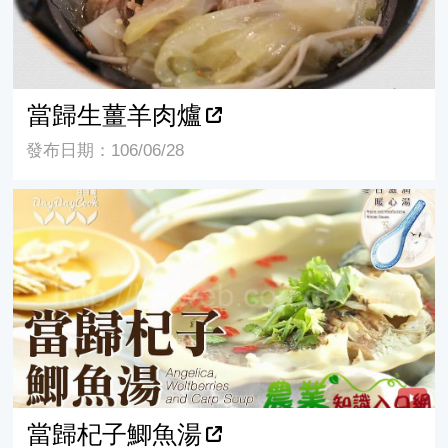
當歸生薑羊肉爐
發布日期：106/06/28
當歸杞子鯽魚湯
當歸杞子鯽魚湯