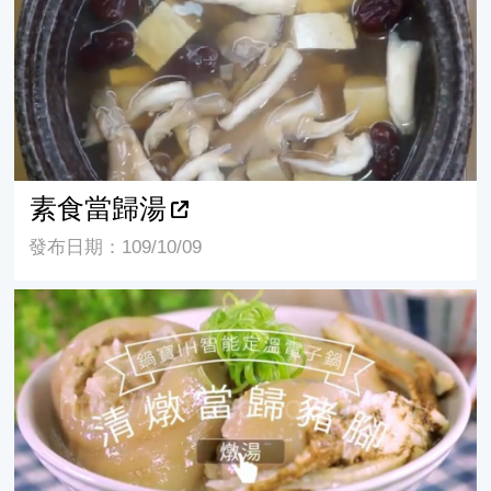
素食當歸湯
發布日期：109/10/09
清燉當歸豬腳