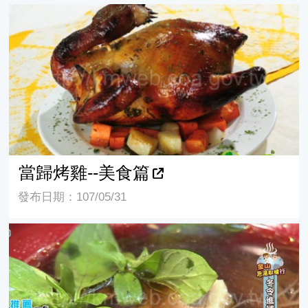
當歸烤雞--美食篇
當歸烤雞--美食篇
發布日期：107/05/31
金山獅子林當歸鴨