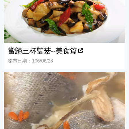
當歸三杯雙菇--美食篇
發布日期：106/06/28
當歸鱸魚湯