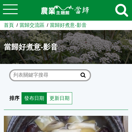
:::
跳到主要內容
農業知識入口網
首頁
當歸交流區
當歸好煮意-影音
當歸好煮意-影音
排序
發布日期
更新日期
素食當歸湯