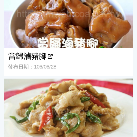
當歸滷豬腳
發布日期：106/06/28
當歸松板豬--美食篇