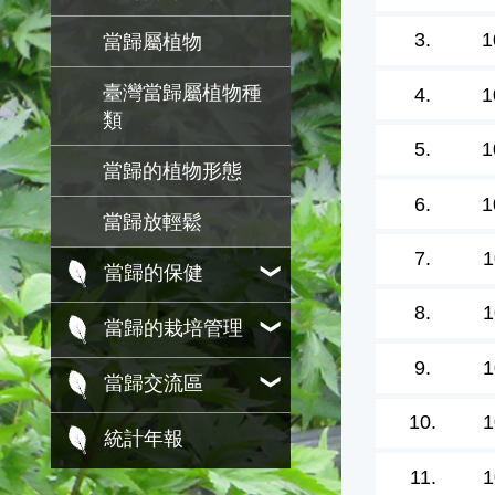
3.
1
當歸屬植物
臺灣當歸屬植物種
4.
1
類
5.
1
當歸的植物形態
6.
1
當歸放輕鬆
7.
1
當歸的保健
8.
1
當歸的栽培管理
9.
1
當歸交流區
10.
1
統計年報
11.
1