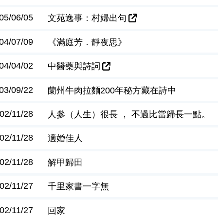
05/06/05
文苑逸事：村婦出句
04/07/09
《滿庭芳．靜夜思》
04/04/02
中醫藥與詩詞
03/09/22
蘭州牛肉拉麵200年秘方藏在詩中
02/11/28
人參（人生）很長 ， 不過比當歸長一點。
02/11/28
適婚佳人
02/11/28
解甲歸田
02/11/27
千里家書一字無
02/11/27
回家