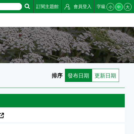
訂閱主題館
會員登入
字級
小
中
大
排序
發布日期
更新日期