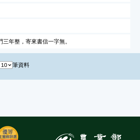
門三年整，寄來書信一字無。
筆資料
:::