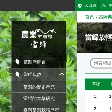
:::
入口網
跳到主要內容
首頁
當歸
農業知識入口網
當歸放
當歸新聞台
當歸典故
序號
當歸的歷史考究
1.
1
當歸的本草研究
2.
1
臺灣當歸栽培歷程