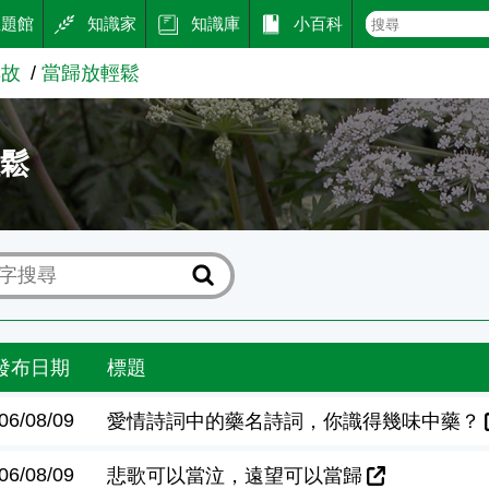
主題館
知識家
知識庫
小百科
典故
當歸放輕鬆
輕鬆
發布日期
標題
06/08/09
愛情詩詞中的藥名詩詞，你識得幾味中藥？
06/08/09
悲歌可以當泣，遠望可以當歸