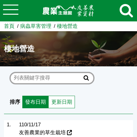
:::
跳到主要內容
農業知識入口網
首頁
病蟲草害管理
棲地營造
棲地營造
排序
發布日期
更新日期
1.
110/11/17
友善農業的草生栽培