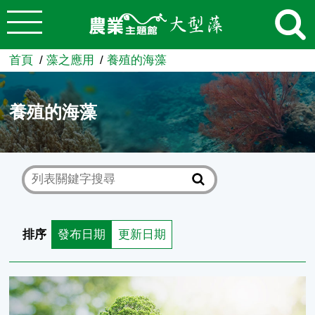
:::
跳到主要內容
農業知識入口網
首頁
藻之應用
養殖的海藻
養殖的海藻
排序
發布日期
更新日期
海藻養殖過程中的不速之客