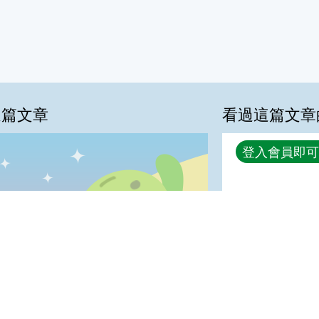
這篇文章
看過這篇文章
回覆
登入會員即可
%
很實用:45%
夠新奇:9%
喜歡:0%
普普啦:0%
我喜歡
很實用
夠新奇
普普啦
登入會員即可參加投票