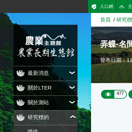
:::
入口網
跳到主要內容
首頁
研究
農業知識入口網
弄蝶-名
發布日期：111
最新消息
關於LTER
477
關於測站
研究標的