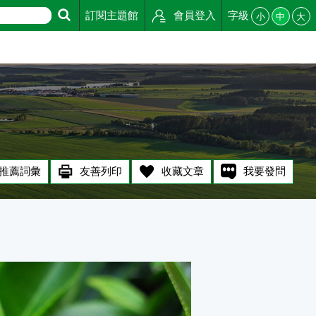
訂閱主題館
會員登入
字級
小
中
大
推薦詞彙
友善列印
收藏文章
我要發問