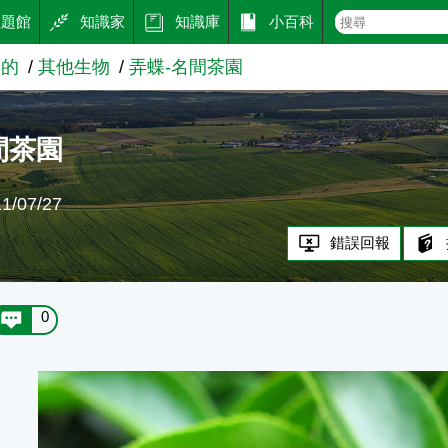
主題館
知識家
知識庫
小百科
標的
其他生物
弄蝶-名間茶園
間茶園
/07/27
錯誤回報
0