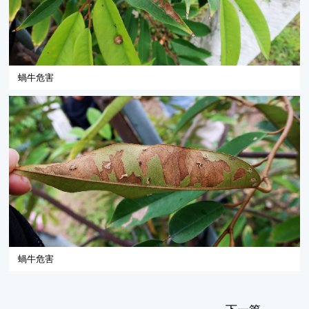
蝸牛危害
蝸牛危害