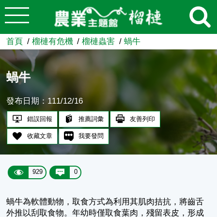
:::
跳到主要內容
農業知識入口網
首頁
榴槤有危機
榴槤蟲害
蝸牛
蝸牛
發布日期：111/12/16
錯誤回報
推薦詞彙
友善列印
收藏文章
我要發問
929
0
蝸牛為軟體動物，取食方式為利用其肌肉拮抗，將齒舌
外推以刮取食物。年幼時僅取食葉肉，殘留表皮，形成