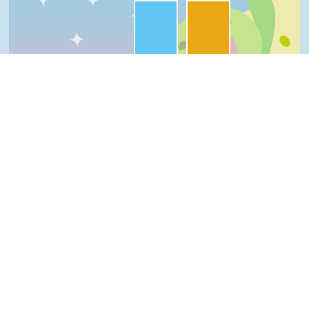
很實用:50%
夠新奇:50%
一級棒:0%
我喜歡:0%
普普啦:0%
一級棒
我喜歡
很實用
夠新奇
普普啦
Top
登入會員即可參加投票
看過這篇文章的人說
0 則留言
回覆
登入會員即可參加留言
隱私權保護宣告
:::
資訊安全政策
網站資料開放宣告