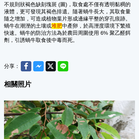
不規則狀褐色缺刻塊斑 (圖)，取食處不僅有透明黏稠的
液體，更可發現其褐色排遺。隨著蝸牛長大，其取食量
隨之增加，可造成植物葉片形成邊緣平整的穿孔痕跡。
蝸牛在潮溼的土壤或
堆肥
中產卵，於高溼度環境下繁殖
快速。蝸牛的防治方法為於農田周圍使用 6% 聚乙醛餌
劑，引誘蝸牛取食後中毒而死。
Facebook
Messenger
Twitter
Line
分享：
相關照片