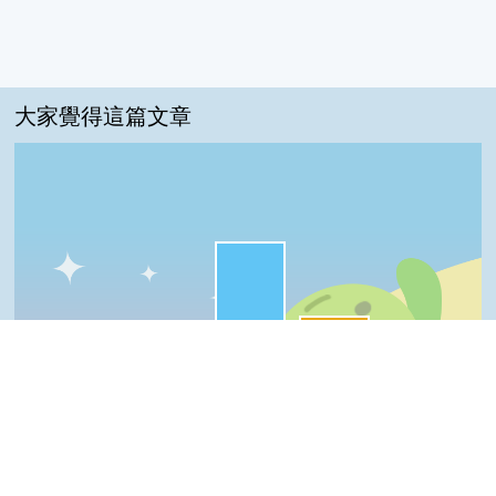
大家覺得這篇文章
很實用:65%
夠新奇:30%
我喜歡:4%
一級棒:0%
普普啦:0%
一級棒
我喜歡
很實用
夠新奇
普普啦
Top
登入會員即可參加投票