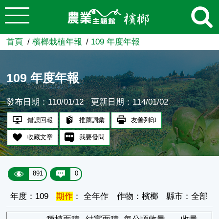
:::
跳到主要內容
農業知識入口網
首頁
檳榔栽植年報
109 年度年報
109 年度年報
發布日期：110/01/12
更新日期：114/01/02
錯誤回報
推薦詞彙
友善列印
收藏文章
我要發問
891
0
年度：109
期作
： 全年作
作物：檳榔
縣市：全部