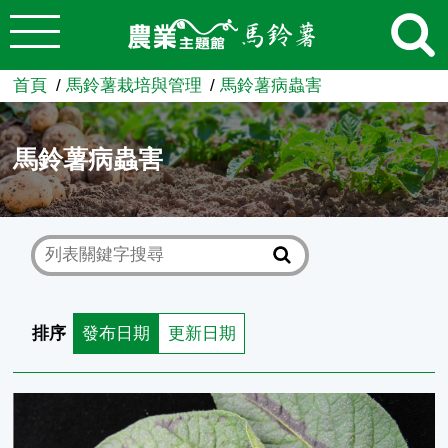
:::
跳到主要內容
農業知識入口網
首頁
馬鈴薯栽培與管理
馬鈴薯病蟲害
馬鈴薯病蟲害
排序
發布日期
更新日期
蓟馬