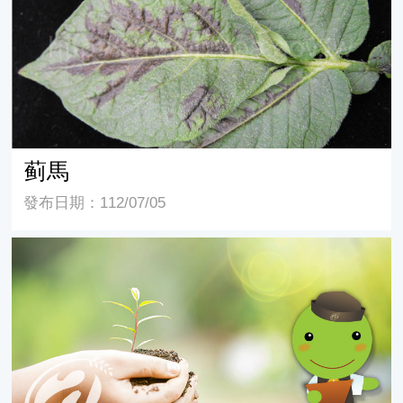
蓟馬
發布日期：112/07/05
分子標誌運用於臺灣馬鈴薯抗晚疫病基因分析之初探