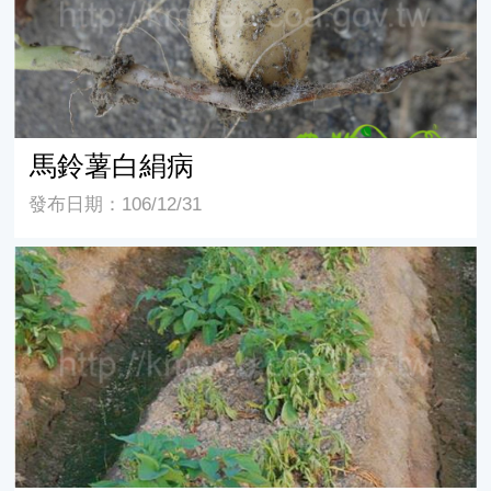
馬鈴薯白絹病
發布日期：106/12/31
馬鈴薯青枯病