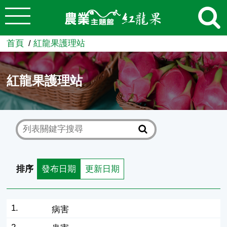
:::
跳到主要內容
農業知識入口網
首頁
紅龍果護理站
紅龍果護理站
排序
發布日期
更新日期
1.
病害