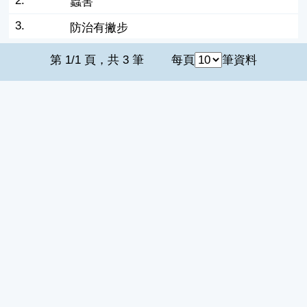
2.
蟲害
3.
防治有撇步
第 1/1 頁，共 3 筆
每頁
筆資料