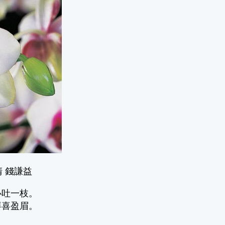
清 錢謙益
心吐一枝。
拜喜盈眉。