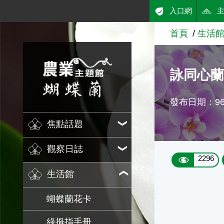
:::
入口網
跳到主要內容
首頁
生活
農業知識入口網
詠同心蘭
發布日期：96/
焦點話題
觀察日誌
2296
生活館
蝴蝶蘭花卡
綠拇指手冊