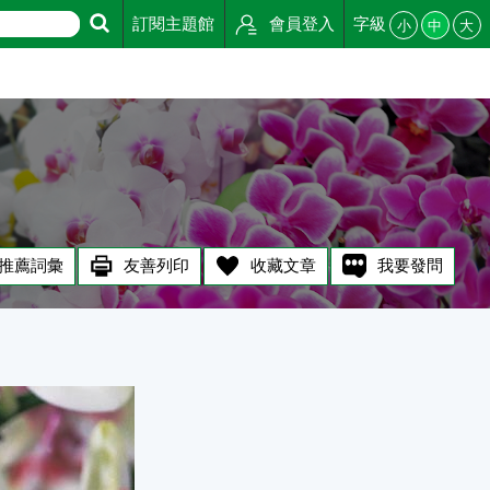
訂閱主題館
會員登入
字級
小
中
大
推薦詞彙
友善列印
收藏文章
我要發問