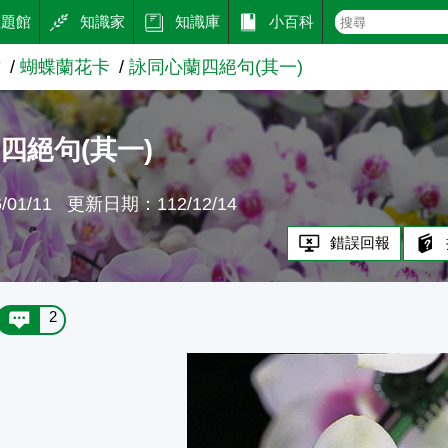
主題館
知識家
知識庫
小百科
館
蝴蝶蘭花卡
詠同心蘭四絕句(其一)
四絕句(其一)
01/11
更新日期：112/12/14
錯誤回報
2