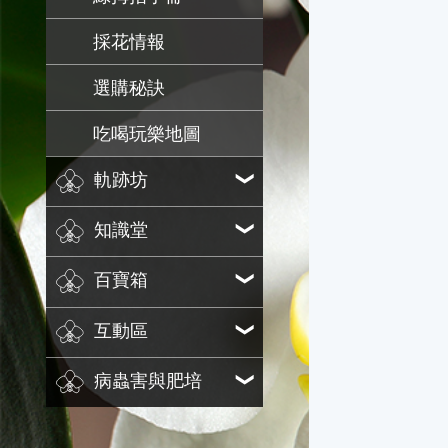
採花情報
選購秘訣
吃喝玩樂地圖
軌跡坊
知識堂
百寶箱
互動區
病蟲害與肥培