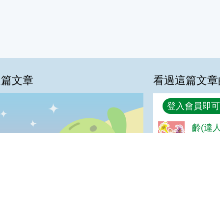
這篇文章
看過這篇文章
回覆
登入會員即可
齡(達人
%
GOOD
喜歡:16%
很實用:15%
普普啦:4%
夠新奇:0%
阿瑞老師
我喜歡
很實用
夠新奇
普普啦
清幽!
登入會員即可參加投票