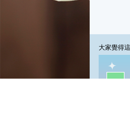
大家覺得
一級棒:65
我
一級棒