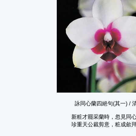
詠同心蘭四絕句(其一) / 
新粧才罷采蘭時，忽見同
珍重天公裁剪意，粧成歛