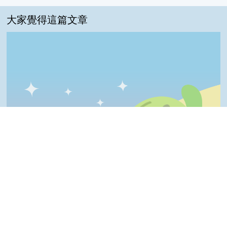
大家覺得這篇文章
一級棒:0%
我喜歡:0%
很實用:0%
夠新奇:0%
普普啦:0%
Top
一級棒
我喜歡
很實用
夠新奇
普普啦
登入會員即可參加投票
看過這篇文章的人說
0 則留言