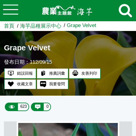
:::
跳到主要內容
農業知識入口網
Grape Velvet
首頁
海芋品種展示中心
Grape Velvet
發布日期：112/09/15
錯誤回報
推薦詞彙
友善列印
收藏文章
我要發問
623
0