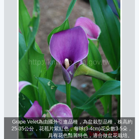
Grape Velet為由國外引進品種，為盆栽型品種，株高約
25-35公分，花苞片紫紅色，每球(3-4cm)花朵數3-5朵，
具有花色豔麗特色，適合做盆花栽培。