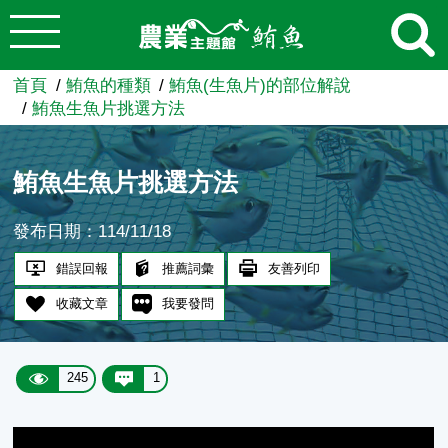
:::
跳到主要內容
農業知識入口網
首頁
鮪魚的種類
鮪魚(生魚片)的部位解說
鮪魚生魚片挑選方法
鮪魚生魚片挑選方法
發布日期：114/11/18
錯誤回報
推薦詞彙
友善列印
收藏文章
我要發問
245
1