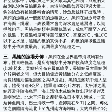
在空腹狀中，幼齡魚之主要天敵為其他鮪類，成魚的天
敵則以沙魚及鯨豚為主，東港的漁民曾經發現過大量上
鉤的鮪魚有被鯨豚啃食的情形，沙魚及鯨豚群出現時，
黑鮪的漁獲及一般鮪類的漁獲就少。黑鮪在游泳時常會
在海面上跳躍，上鉤後通常會向深水處急速潛逃，以期
掙脫鉤子。黑鮪是鮪類中最耐低溫者，成魚可耐至7-8℃
的低溫，其適溫幅度可降至低至5℃，高至29℃，惟10℃
以下之水溫，黑鮪約獲的實例不多，釣獲的海域也是鮪
類中分佈緯度最高、範圍最廣的魚種之一。
三、黑鮪的漁場分佈：
黑鮪在全世界溫帶海域均有分
布，性喜較低溫，是所有鮪類中分布在較高緯度之魚種
(比較起來，黃鰭鮪分布在最低緯度，長鰭鮪及大目鮪則
介於兩者之間，但大目鮪偏近黃鰭鮪分布之低緯度區，
而長鰭鮪則偏近黑鮪之高緯度區)。黑鮪是鮪類中最大型
者，體長可達4公尺，體重達500公斤左右。太平洋之黑
鮪經常伴隨海鳥群、海上漂流木或鯨魚群出現於沿岸及
島嶼附近。北太平洋群之產卵場在日本南方海域，一直
延伸至南海、巴士海峽一帶，產卵期在5~7月之間。孵化
後之個體隨海流北上至九州南方海域時，大約成長至1公