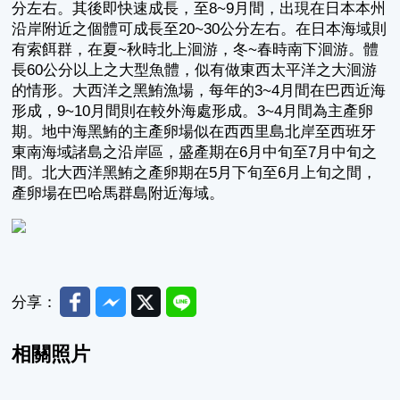
分左右。其後即快速成長，至8~9月間，出現在日本本州
沿岸附近之個體可成長至20~30公分左右。在日本海域則
有索餌群，在夏~秋時北上洄游，冬~春時南下洄游。體
長60公分以上之大型魚體，似有做東西太平洋之大洄游
的情形。大西洋之黑鮪漁場，每年的3~4月間在巴西近海
形成，9~10月間則在較外海處形成。3~4月間為主產卵
期。地中海黑鮪的主產卵場似在西西里島北岸至西班牙
東南海域諸島之沿岸區，盛產期在6月中旬至7月中旬之
間。北大西洋黑鮪之產卵期在5月下旬至6月上旬之間，
產卵場在巴哈馬群島附近海域。
Facebook
Messenger
Twitter
Line
分享：
相關照片