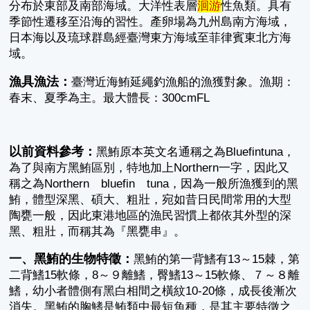
分布於東部及南部海域。大洋性表層
洄游
性魚類。具有
季節性遷移至沿海的習性。產卵場為九州島南方海域，
日本海以及琉球群島經臺灣東方海域至菲律賓東北方海
域。
漁具漁法：
臺灣近海鮪延繩釣漁船的漁獲對象。漁期：
春末、夏季為主。最大體長：300cmFL
以前資料參考：
黑鮪原本英文名通稱之為Bluefintuna，
為了與南方黑鮪區別，特地加上Northern一字，因此又
稱之為Northern bluefin tuna，因為一般所漁獲到的黑
鮪，體型深黑、碩大、粗壯，宛如昔日民間常用的大型
陶甕一般，因此東港地區的漁民習慣上都依其外型的深
黑、粗壯，而稱其為『黑甕串』。
一、黑鮪的生物特徵：
黑鮪的第一背鰭有13～15棘，第
二背鰭15軟條，8～９離鰭，臀鰭13～15軟條、７～８離
鰭，幼小者體側有黑白相間之橫紋10-20條，成長後漸次
消失。黑鮪的胸鰭是鮪類中最短魚種，是其主要特徵之