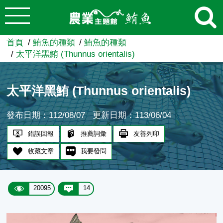
:::
跳到主要內容
農業知識入口網
首頁
鮪魚的種類
鮪魚的種類
太平洋黑鮪 (Thunnus orientalis)
太平洋黑鮪 (Thunnus orientalis)
發布日期：112/08/07
更新日期：113/06/04
錯誤回報
推薦詞彙
友善列印
收藏文章
我要發問
20095
14