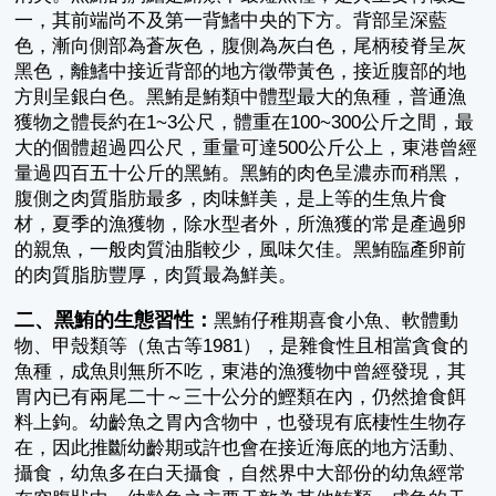
一，其前端尚不及第一背鰭中央的下方。背部呈深藍
色，漸向側部為蒼灰色，腹側為灰白色，尾柄稜脊呈灰
黑色，離鰭中接近背部的地方徵帶黃色，接近腹部的地
方則呈銀白色。黑鮪是鮪類中體型最大的魚種，普通漁
獲物之體長約在1~3公尺，體重在100~300公斤之間，最
大的個體超過四公尺，重量可達500公斤公上，東港曾經
量過四百五十公斤的黑鮪。黑鮪的肉色呈濃赤而稍黑，
腹側之肉質脂肪最多，肉味鮮美，是上等的生魚片食
材，夏季的漁獲物，除水型者外，所漁獲的常是產過卵
的親魚，一般肉質油脂較少，風味欠佳。黑鮪臨產卵前
的肉質脂肪豐厚，肉質最為鮮美。
二、黑鮪的生態習性：
黑鮪仔稚期喜食小魚、軟體動
物、甲殼類等（魚古等1981），是雜食性且相當貪食的
魚種，成魚則無所不吃，東港的漁獲物中曾經發現，其
胃內已有兩尾二十～三十公分的鰹類在內，仍然搶食餌
料上鉤。幼齡魚之胃內含物中，也發現有底棲性生物存
在，因此推斷幼齡期或許也會在接近海底的地方活動、
攝食，幼魚多在白天攝食，自然界中大部份的幼魚經常