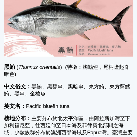
黑鮪
(
Thunnus orientalis
) (特徵：胸鰭短，尾柄隆起脊
暗色)
中文俗文：
黑鮪、黑甕串、黑暗串、東方鮪、東方藍鰭
鮪、黑串、金槍魚
英文名：
Pacific bluefin tuna
棲地分布：
主要分布於北太平洋區，由阿拉斯加灣至下
加利福尼亞，往西延伸至日本海及菲律賓北部間之海
域，少數族群分布於澳洲西部海域及Papua灣。臺灣主要