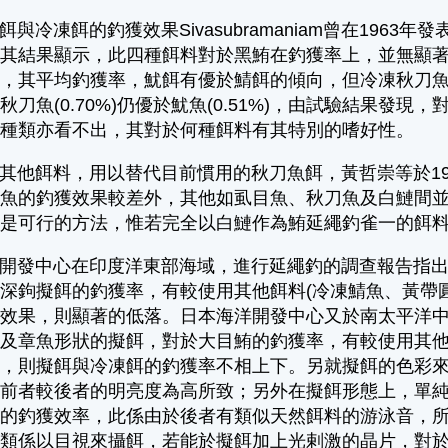
冷凍餌的釣獲效果Sivasubramaniam曾在196
，其結果顯示，此四種餌料對於黑鮪在釣獲率上，並無顯
果，其平均釣獲率，魷餌有優於鯖餌的傾向，但冷凍秋刀
秋刀魚(0.70%)仍優於魷魚(0.51%)，由試驗結果
的種類亦看不出，其對於何種餌料有其特別的嗜好性。
他餌料，用以替代目前慣用的秋刀魚餌，黃哲崇等於19
郭魚的釣獲效果較差外，其他如虱目魚、秋刀魚及白鰱間
，是可行的方法，惟若完全以白鰱作為鮪延繩釣雀一的餌
發中心在印度洋東部海域，進行延繩釣的調查報告指出
深鉤擬餌的釣獲率，有較使用其他餌料(冷凍鯖魚、黃帶
獲效果，則顯著的低落。日本海洋開發中心又於南太平洋
及章魚形狀的擬餌，對於大目鮪的釣獲率，有較使用其他
鮪，則擬餌與冷凍餌的釣獲率不相上下。另就擬餌的色彩
於前者較後者的明亮度為高所致；另外在擬餌形態上，單
好的釣獲效率，此係由於後者有類似天然餌料的游泳音，
鮪類係以目視來攝餌，若能於擬餌加上光剌激的晶片，對