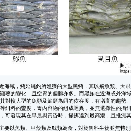
近海域，鮪延繩釣所漁獲的大型黑鮪，其以飛魚類、大眼
有顯著的變化，且空胃的個體亦多。而黑鮪在近海或外洋
，其對較大型的魚類及魷類為餌的依存度，有增高的趨勢
類等餌料的豐度，胃內容物的組成迴異，並無選擇性的攝
鮪，可發現其在早晨與黃昏時，攝餌達到最高潮，且推測
主要以魚類、甲殼類及魷類為食，對於餌料生物並無特別