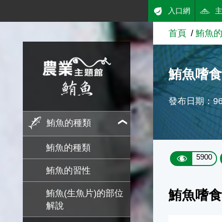
:::
入口網
跳到主要內容
首頁
鮪魚
農業知識入口網
鮪魚嗜
發布日期：96/
鮪魚的種類
鮪魚的種類
5900
鮪魚的習性
鮪魚嗜
鮪魚(生魚片)的部位
解說