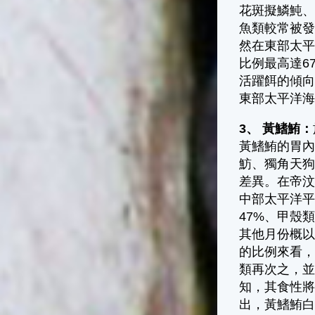
花斑擬鱗魨
魚類較常被發
然在東部太平
比例最高達6
活躍餌的傾向
東部太平洋
3、 黃鰭鮪：
黃鰭鮪的胃
魴、獨角天
差異。在帝汶
中部太平洋平
47%、甲殼
其他月份概以
的比例來看
類再次之，
知，其食性
出，黃鰭鮪