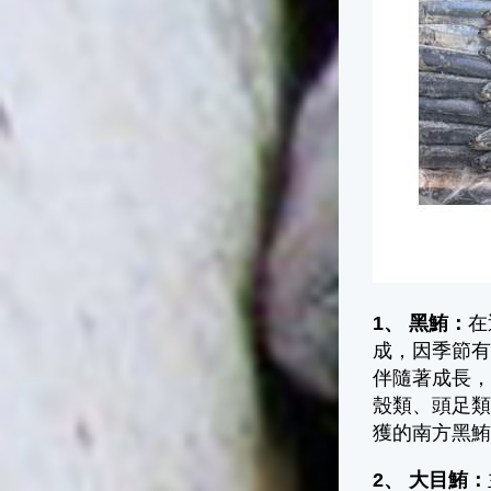
1、 黑鮪：
在
成，因季節
伴隨著成長
殼類、頭足
獲的南方黑
2、 大目鮪：