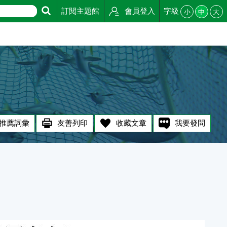
訂閱主題館
會員登入
字級
小
中
大
推薦詞彙
友善列印
收藏文章
我要發問