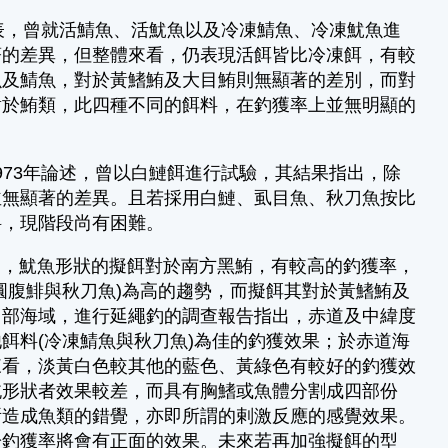
3年發表，曾就活鯖魚、活魷魚以及冷凍鯖魚、冷凍魷魚進
著的差異，但整體來看，仍表現活餌皆比冷凍餌，有較
魚及鯖魚，對於黃鰭鮪及大目鮪則無顯著的差別，而對
發現，對於鮪類，此四種不同的餌料，在釣獲率上並無明顯的
73年論述，曾以白鰱餌進行試驗，其結果指出，除
並無顯著的差異。且若採用白鰱、虱目魚、秋刀魚按比
料，現階段尚有困難。
，魷魚形狀的擬餌對於南方黑鮪，有較高的釣獲率，
圓腹鯡與秋刀魚)為高的趨勢，而擬餌其對於黃鰭鮪及
中部海域，進行延繩釣的調查報告指出，赤道及中緯度
餌料(冷凍鯖魚與秋刀魚)為佳的釣獲效果；於赤道海
來看，淡黃白色較其他的藍色、黃綠色有較好的釣獲效
純形狀者效果較差，而具有胸鰭或魚體分割成四部份
所造成魚類的錯覺，亦即所謂的剌激反應的感覺效果。
於釣獲率將會有正面的效果。未來若再加強擬餌的型