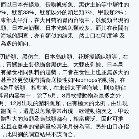
，而以日本光鱗魚、長吻帆蜥魚、黑仿主鮪等中層性的
%、魷類33%、魷類以外的頭足類3%、甲殼類2%；
指出東部太平洋，在大目鮪的胃內容物中，以魷類出現的
魨類、日本烏魴類、日本光鱗魚類較多。而其在夜間有
海域的調查，亦有類似的結果，然山口在印度洋 及
間為多的傾向。
刃魣類、黑仿主、日本烏魴類、花斑擬鱗魨類等，在
域，黃鰭鮪主要係攝食黑仿主、大棘皮剝魨、日本烏
上有攝食相同餌料的趨勢，二者在食性上也並無多大的
於更發現有攝食底棲性如Nephrops的動物。在
1%為甲殼類。相對地，在東部太平洋海域，則魚類佔
，其胃內容物中，除了5月、8月軟體動物為最多之外，
月、12月出現的鯖科魚類，佔有極大的比例，由出現
整體而言，還是以魚類最常出現，軟體動物次之，甲殼
到體型大的魚類及烏賊類都有，相當廣泛。因此可推
性並且在夏季的攝餌量較其他月份為高。另外山口亦指
少，此與劉的調查結果不謀而合。