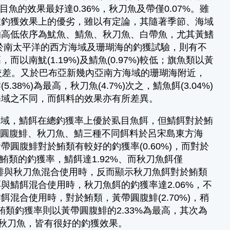
魚的效果最好達0.36%，秋刀魚及帶僅0.07%。雖
在釣獲效果上的優劣，雖以有定論，其隨著季節、海域
的高低依序為魷魚、鯖魚、秋刀魚、白帶魚，尤其黃鰭
然於南太平洋的西方海域及珊瑚海的釣獲試驗，則有不
，而以南魷(1.19%)及鯖魚(0.97%)較低；旗魚類以黃
0.07%)較差。又於巴布亞新幾內亞南方海域的珊瑚海附近，
%)為最高，秋刀魚(4.7%)次之，鯖魚餌(3.04%)
海域之不同，而餌料的效果亦有所差異。
域，鯖餌在總釣獲率上優於虱目魚餌，但鯖餌對於鮪
黃帶圓腹鯡、秋刀魚、鯖三種不同餌料於呂宋島東方海
圓腹鯡對於鮪類有較好的釣獲率(0.60%)，而對於
鮪類的釣獲率，鯖餌達1.92%、而秋刀魚餌僅
圓腹鯡與秋刀魚混合使用時，反而顯示秋刀魚餌對於鮪類
鯖餌混合使用時，秋刀魚餌的釣獲率達2.06%，不
混合使用時，對於鮪類，黃帶圓腹鯡(2.70%)，稍
鮪類釣獲率則以黃帶圓腹鯡的2.33%為最高，其次為
鯡及秋刀魚，皆有很好的釣獲效果。