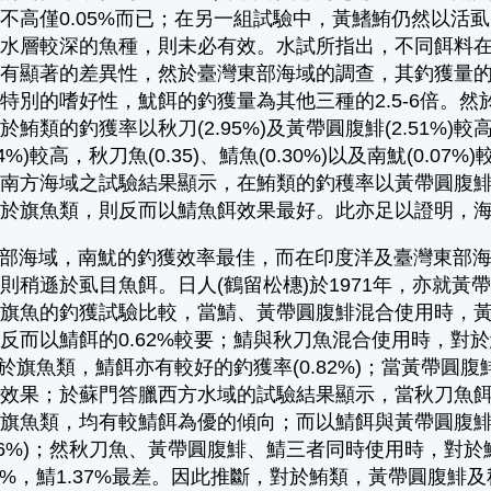
不高僅0.05%而已；在另一組試驗中，黃鰭鮪仍然以活虱目
於水層較深的魚種，則未必有效。水試所指出，不同餌料
同有顯著的差異性，然於臺灣東部海域的調查，其釣獲量
特別的嗜好性，魷餌的釣獲量為其他三種的2.5-6倍。
鮪類的釣獲率以秋刀(2.95%)及黃帶圓腹鯡(2.51%)較高
84%)較高，秋刀魚(0.35)、鯖魚(0.30%)以及南魷(
方海域之試驗結果顯示，在鮪類的釣穫率以黃帶圓腹鯡(5.38
對於旗魚類，則反而以鯖魚餌效果最好。此亦足以證明，
海域，南魷的釣獲效率最佳，而在印度洋及臺灣東部海
則稍遜於虱目魚餌。日人(鶴留松橞)於1971年，亦就
旗魚的釣獲試驗比較，當鯖、黃帶圓腹鯡混合使用時，黃帶
反而以鯖餌的0.62%較要；鯖與秋刀魚混合使用時，對於
而至於旗魚類，鯖餌亦有較好的釣獲率(0.82%)；當黃帶
效果；於蘇門答臘西方水域的試驗結果顯示，當秋刀魚餌與
旗魚類，均有較鯖餌為優的傾向；而以鯖餌與黃帶圓腹鯡餌
.06%)；然秋刀魚、黃帶圓腹鯡、鯖三者同時使用時，對於
02%，鯖1.37%最差。因此推斷，對於鮪類，黃帶圓腹