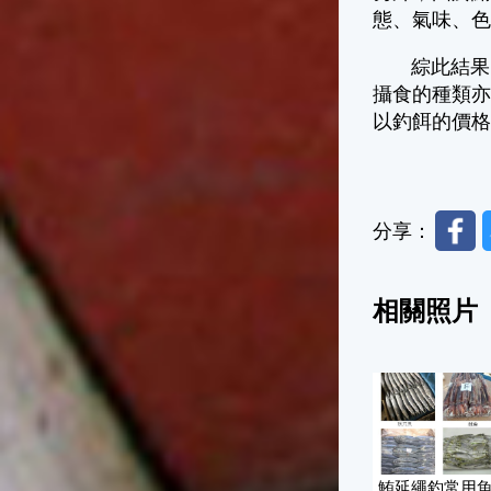
態、氣味、
綜此結果，
攝食的種類
以釣餌的價
Faceb
分享：
相關照片
鮪延繩釣常用