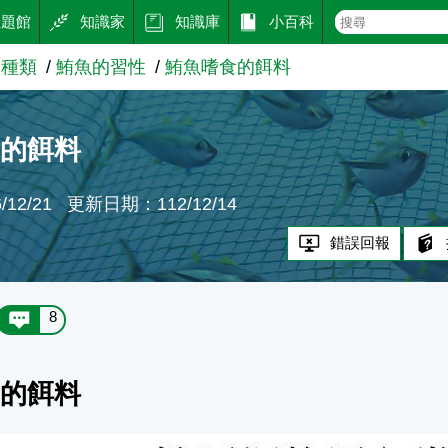
主題館
知識家
知識庫
小百科
的種類
鮪魚的習性
鮪魚嗜食的餌料
食的餌料
12/21
更新日期：112/12/14
錯誤回報
8
食的餌料