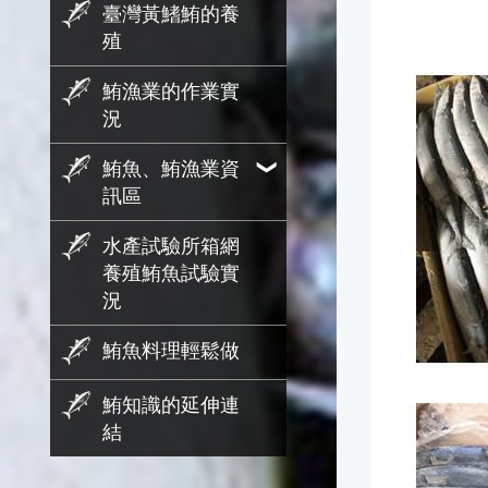
臺灣黃鰭鮪的養
殖
鮪漁業的作業實
況
鮪魚、鮪漁業資
訊區
水產試驗所箱網
養殖鮪魚試驗實
況
鮪魚料理輕鬆做
鮪知識的延伸連
結