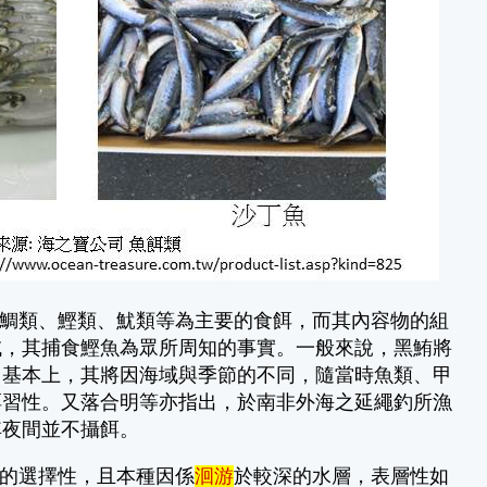
鯛類、鰹類、魷類等為主要的食餌，而其內容物的組
域，其捕食鰹魚為眾所周知的事實。一般來說，黑鮪將
。基本上，其將因海域與季節的不同，隨當時魚類、甲
餌習性。又落合明等亦指出，於南非外海之延繩釣所漁
其夜間並不攝餌。
的選擇性，且本種因係
洄游
於較深的水層，表層性如