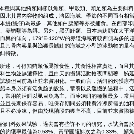
本種與其他鮪類同樣以魚類、甲殼類、頭足類為主要餌料
，因此其胃內容物的組成，將因海域、季節的不同而有相
本鯷(鱙仔)為最多，其他如白腹鯖等亦被捕食。在西部
科、菱鯛類等為餌。另外，黑刃魣類、日本烏魴類在太平
異的傾向，179°E-120°W的赤道海域有較西側為多的趨勢
多。且其骨內容量與漁獲長鰭鮪的海域之小型游泳動物的量
攝餌特徵。
述，可得知鮪類係屬雜食性，其食性相當廣泛，而且其食
餌科生物並無選擇性，且白天的攝餌活動較夜間顯著。鮪
獲試驗但目前為止並未實用化。一般而言，活餌的釣獲療
漁船本身必須有活魚艙的設施，蓄養以及運搬的過程中，
已，常用的活餌以虱目魚為主。而冷凍餌的種類最多，常
，並且長期保存容易，唯保存期間必須耗費冷凍所需的油
存且不必冷凍，但由於現階段釣獲率不高，目前並末實際
餌料效果試驗，過去曾有些許不同的研究，水試所曾於
的釣獲率最佳為0.58%、黃帶圓腹鯡次之為0.33%、 鯖