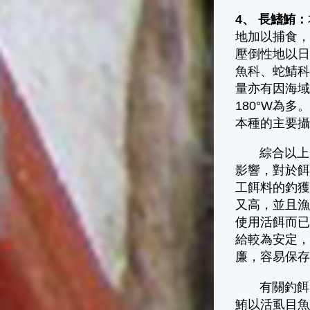
4、 長鰭鮪：
地加以捕食
壓倒性地以日
魚科、蛇鯖
量亦有因海域而
180°W為
本種的主要
綜合以上所
影響，對於
工餌料的釣
又高，並且
使用活餌而
給較為安定
廉，容易保
有關釣餌的
鮪以活虱目魚