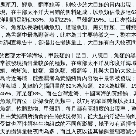
、鬼頭刀、鰹魚、翻車魨等，則較少於大目鮪的胃內出現
現。在中部太平洋大目鮪的餌料組成，以魚類佔最多達62
洋則頭足類佔63%、魚類22%、甲殼類15%。山口亦
7%。魚類以長吻帆蜥魚類、燈籠魚類、黑刃魣類、三棘
，為盂類中最為顯著者，此亦為其主要特徵之一，劉在本
海域調查報告中，卻指出在攝餌量上，大目鮪有白天較夜
於西部太平洋海域，甲殼類的十足目、八腕目，魚類的黑
內常被發現攝餌量較多的種類。在東部太平洋及印度洋海
狗鯛、槍蜥魚、魷類、章魚類、蝦類等，其與大目鮪大致
島附近海域，舵鰹屬者為黃鰭鮪胃內容物中最常被發現；甚至
洋海域，黃鰭鮪之攝餌量的62%為魚類、29%為魷類、
類45%、頭足類8%。而在台灣近海、中國南海的黃鰭鮪
魚類居首位；所攝食的魚類中，以7月的單棘魨類以及11
，魚類、軟體動物、甲殼類，每月都有高頻度的出現率，
並且由黃鰭鮪所攝食的生物狀況得知，從大型的浮游生物
將受益也區性餌料生物組成的不同所影響，幾乎沒有選擇
白天的攝餌量較夜間為多，而且入夜以後其攝餌量顯著減