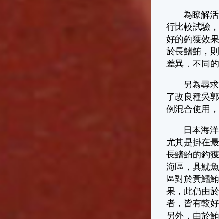
為瞭解活餌與
行比較試驗
好的釣獲效
於長鰭鮪，則
差異，不同
另為尋求其
了改良種吳
例混合使用
日本海洋開
尤其是掛在最
長鰭鮪的釣
海區，具魷魚
區對於黃鰭
果，此仍由
者，皆有較
另外，由於