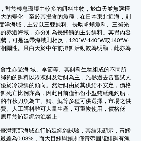
，對於棲息環境中較多的餌料生物，於白天並無選擇
當大的變化。至於其攝食的魚種，在日本東北近海，則
印度洋海域，主要以三棘魨科、長吻帆蜥魚科、三蜀光
洋的赤道海域，亦分別為長鰭鮪的主要餌料。其胃內容
，可是溫帶海域則相反，120°W-140°W較140°W-
有相關性。且白天於中午前攝餌活動較為明顯，此亦為
性亦受海 域、季節等、其餌科生物組成的不同所
延繩釣的餌料以冷凍餌及活餌為主，雖然過去曾嘗試人
有優於冷凍餌的傾向。然活餌由於其供給不安定，價格
活餌死亡比例亦高，因此目前僅部份小型鮪延繩釣船，
用的有秋刀魚為主、鯖、魷等多種可供選擇，市場之供
料費。人工餌料雖可大量生產，可重複使用，價格低
被應用於鮪延繩釣漁業上。
臺灣東部海域進行鮪延繩釣試驗，其結果顯示，黃鰭
魚最差為0.08%，而大目鮪與鮪則僅黃帶圓腹鯡餌有漁