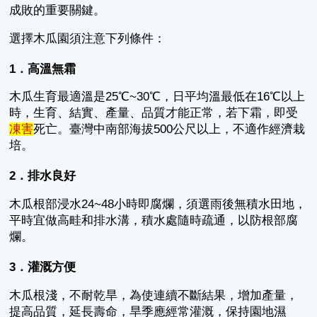
成敗的重要關鍵。
選擇木瓜園須注意下列條件：
1．高溫無霜
木瓜生育最適溫是25℃~30℃，日平均溫最低在16℃以上
時，生育、結實、產量、品質才能正常，若下霜，即受
凍害
死亡。臺灣中南部海拔500公尺以上，不適作經濟栽
培。
2．排水良好
木瓜根部浸水24~48小時即腐爛，須選雨後無積水田地，
平時宜做高畦和排水溝，積水處隨時疏通，以防根部腐
爛。
3．灌溉方便
木瓜根淺，不耐乾旱，為使連續不斷結果，增加產量，
提高品質，延長壽命，旱季應經常灌溉，保持園地濕