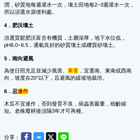
潤，砂質地每週灌水一次，壤土田地每2~3週灌水一次，
所以須選水源便利處。
4．肥沃壤土
須選質鬆肥沃富含有機質，土層深厚，地下水位低，
pH6.0~6.5，通氣良好的砂質壤土或礫質砂壤土。
5．南向避風
為使日照充足並減少風害、
寒害
，宜選南、東南或西南
向，坡度在20°以下，且避風的緩坡地栽培。
6．忌
連作
木瓜不宜連作，否則發育不良，病蟲害嚴重，樹齡縮
短。老株廢耕後須隔3年才可再種。
Facebook
Messenger
Twitter
Line
分享：