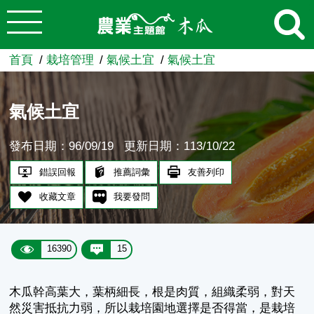
:::
跳到主要內容
農業知識入口網
首頁
栽培管理
氣候土宜
氣候土宜
氣候土宜
發布日期：96/09/19
更新日期：113/10/22
錯誤回報
推薦詞彙
友善列印
收藏文章
我要發問
16390
15
木瓜幹高葉大，葉柄細長，根是肉質，組織柔弱，對天
然災害抵抗力弱，所以栽培園地選擇是否得當，是栽培