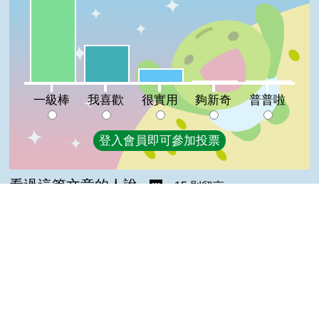
一級棒:61%
我喜歡:27%
很實用:10%
夠新奇:1%
普普啦:1%
一級棒
我喜歡
很實用
夠新奇
普普啦
登入會員即可參加投票
看過這篇文章的人說
15 則留言
回覆
登入會員即可參加留言
Top
鍾洪秀(達人級會員)發表於 115/07/09
good
Liang(高手級會員)發表於 109/10/02